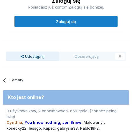
Zaloguj się
Posiadasz już konto? Zaloguj się poniżej.
Zaloguj się
Udostępnij
Obserwujący
0
Tematy
Kto jest online?
9 użytkowników, 2 anonimowych, 659 gości
(Zobacz pełną
listę)
Cynthia
You know nothing, Jon Snow
Malowany_
kosecky22
lessgo
Kapeć
gabrysia38
Pablo18k2