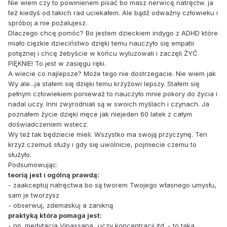
Nie wiem czy to powinienem pisać bo masz nerwicę natręctw. ja
też kiedyś od takich rad uciekałem. Ale bądź odważny człowieku i
spróboj a nie pożalujesz.
Dlaczego chcę pomóc? Bo jestem dzieckiem indygo z ADHD które
miało cięzkie dzieciństwo dzięki temu nauczyło się empatii
potężnej i chcę żebyście w końcu wyluzowali i zaczęli ŻYĆ
PIĘKNIE! To jest w zasięgu ręki.
A wiecie co najlepsze? Może tego nie dostrzegacie. Nie wiem jak
Wy ale...ja stałem się dzięki temu krzyżowi lepszy. Stałem się
pełnym człowiekiem ponieważ to nauczyło mnie pokory do życia i
nadal uczy. Inni zwyrodniali są w swoich myślach i czynach. Ja
poznałem życie dzięki męce jak niejeden 60 latek z całym
doświadczeniem wstecz.
Wy też tak będziecie mieli. Wszystko ma swoją przyczynę. Ten
krzyż czemuś służy i gdy się uwolnicie, pojmiecie czemu to
służyło.
Podsumowując:
teorią jest i ogólną prawdą:
- zaakceptuj natręctwa bo są tworem Twojego własnego umysłu,
sam je tworzysz
- obserwuj, zdemaskuj a zanikną
praktyką która pomaga jest:
- np. medytacja Vipassana...uczy koncentracji itd. - to taka