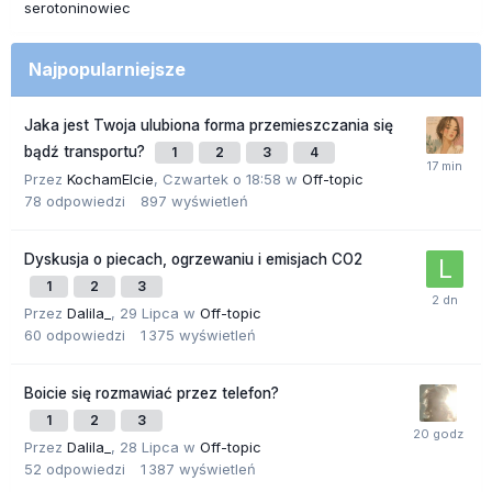
serotoninowiec
Najpopularniejsze
Jaka jest Twoja ulubiona forma przemieszczania się
bądź transportu?
1
2
3
4
Przez
KochamElcie
,
Czwartek o 18:58
w
Off-topic
78
odpowiedzi
897
wyświetleń
Dyskusja o piecach, ogrzewaniu i emisjach CO2
1
2
3
Przez
Dalila_
,
29 Lipca
w
Off-topic
60
odpowiedzi
1 375
wyświetleń
Boicie się rozmawiać przez telefon?
1
2
3
Przez
Dalila_
,
28 Lipca
w
Off-topic
52
odpowiedzi
1 387
wyświetleń