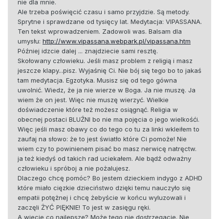
nie dla mnie.
Ale trzeba poświęcić czasu i samo przyjdzie. Są metody.
Sprytne i sprawdzane od tysięcy lat. Medytacja: VIPASSANA.
Ten tekst wprowadzeniem. Zadowoli was. Balsam dla
umysłu:
http://www.vipassana.webpark.pl/vipassana.htm
Później idzcie dalej ... znajdziecie sami resztę.
Skołowany człowieku. Jeśli masz problem z religią i masz
jeszcze klapy...pisz. Wyjaśnię Ci. Nie bój się tego bo to jakaś
tam medytacja. Egzotyka. Musisz się od tego gówna
uwolnić. Wiedz, że ja nie wierze w Boga. Ja nie muszę. Ja
wiem że on jest. Więc nie muszę wierzyć. Wielkie
doświadczenie które też możesz osiągnąć. Religia w
obecnej postaci BLUŹNI bo nie ma pojęcia o jego wielkośći.
Więc jeśli masz obawy co do tego co tu za linki wkleiłem to
zaufaj na słowo: że to jest światło które Ci pomoże! Nie
wiem czy to powinienem pisać bo masz nerwicę natręctw.
ja też kiedyś od takich rad uciekałem. Ale bądź odważny
człowieku i spróboj a nie pożalujesz.
Dlaczego chcę pomóc? Bo jestem dzieckiem indygo z ADHD
które miało cięzkie dzieciństwo dzięki temu nauczyło się
empatii potężnej i chcę żebyście w końcu wyluzowali i
zaczęli ŻYĆ PIĘKNIE! To jest w zasięgu ręki.
A wiecie co najlepsze? Może tego nie dostrzegacie. Nie