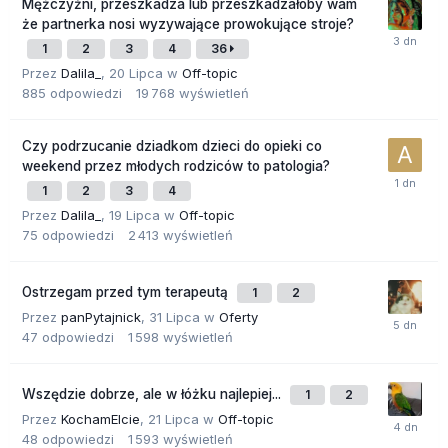
Mężczyźni, przeszkadza lub przeszkadzałoby wam
że partnerka nosi wyzywające prowokujące stroje?
1
2
3
4
36
Przez
Dalila_
,
20 Lipca
w
Off-topic
885
odpowiedzi
19 768
wyświetleń
Czy podrzucanie dziadkom dzieci do opieki co
weekend przez młodych rodziców to patologia?
1
2
3
4
Przez
Dalila_
,
19 Lipca
w
Off-topic
75
odpowiedzi
2 413
wyświetleń
Ostrzegam przed tym terapeutą
1
2
Przez
panPytajnick
,
31 Lipca
w
Oferty
47
odpowiedzi
1 598
wyświetleń
Wszędzie dobrze, ale w łóżku najlepiej...
1
2
Przez
KochamElcie
,
21 Lipca
w
Off-topic
48
odpowiedzi
1 593
wyświetleń