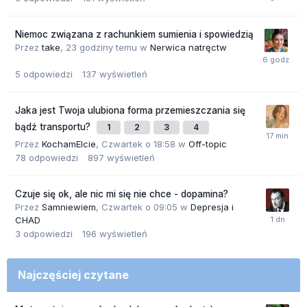
Niemoc związana z rachunkiem sumienia i spowiedzią
Przez
take
,
23 godziny temu
w
Nerwica natręctw
5
odpowiedzi
137
wyświetleń
Jaka jest Twoja ulubiona forma przemieszczania się
bądź transportu?
1
2
3
4
Przez
KochamElcie
,
Czwartek o 18:58
w
Off-topic
78
odpowiedzi
897
wyświetleń
Czuje się ok, ale nic mi się nie chce - dopamina?
Przez
Samniewiem
,
Czwartek o 09:05
w
Depresja i
CHAD
3
odpowiedzi
196
wyświetleń
Najczęściej czytane