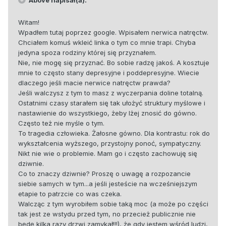
Above napisał(a):
Witam!
Wpadłem tutaj poprzez google. Wpisałem nerwica natręctw.
Chciałem komuś wkleić linka o tym co mnie trapi. Chyba
jedyna spoza rodziny której się przyznałem.
Nie, nie mogę się przyznać. Bo sobie radzę jakoś. A kosztuje
mnie to często stany depresyjne i poddepresyjne. Wiecie
dlaczego jeśli macie nerwice natręctw prawda?
Jeśli walczysz z tym to masz z wyczerpania doline totalną.
Ostatnimi czasy starałem się tak ułożyć struktury myślowe i
nastawienie do wszystkiego, żeby lżej znosić do gówno.
Często też nie myśle o tym.
To tragedia człowieka. Żałosne gówno. Dla kontrastu: rok do
wykształcenia wyższego, przystojny ponoć, sympatyczny.
Nikt nie wie o problemie. Mam go i często zachowuję się
dziwnie.
Co to znaczy dziwnie? Proszę o uwagę a rozpozancie
siebie samych w tym...a jeśli jesteście na wcześniejszym
etapie to patrzcie co was czeka.
Walcząc z tym wyrobiłem sobie taką moc (a może po części
tak jest ze wstydu przed tym, no przecież publicznie nie
będę kilka razy drzwi zamykał!!!), że gdy jestem wśród ludzi,