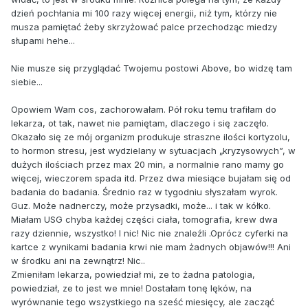
dzień pochłania mi 100 razy więcej energii, niż tym, którzy nie
musza pamiętać żeby skrzyżować palce przechodząc miedzy
słupami hehe...
Nie musze się przyglądać Twojemu postowi Above, bo widzę tam
siebie...
Opowiem Wam cos, zachorowałam. Pół roku temu trafiłam do
lekarza, ot tak, nawet nie pamiętam, dlaczego i się zaczęło.
Okazało się ze mój organizm produkuje straszne ilości kortyzolu,
to hormon stresu, jest wydzielany w sytuacjach „kryzysowych”, w
dużych ilościach przez max 20 min, a normalnie rano mamy go
więcej, wieczorem spada itd. Przez dwa miesiące bujałam się od
badania do badania. Średnio raz w tygodniu słyszałam wyrok.
Guz. Może nadnerczy, może przysadki, może... i tak w kółko.
Miałam USG chyba każdej części ciała, tomografia, krew dwa
razy dziennie, wszystko! I nic! Nic nie znaleźli .Oprócz cyferki na
kartce z wynikami badania krwi nie mam żadnych objawów!!! Ani
w środku ani na zewnątrz! Nic..
Zmieniłam lekarza, powiedział mi, ze to żadna patologia,
powiedział, ze to jest we mnie! Dostałam tonę lęków, na
wyrównanie tego wszystkiego na sześć miesięcy, ale zacząć