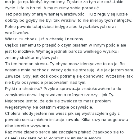
ma je...ja np. kiedyś byłem inny. Tęsknie za tym ale cóż...takie
życie. Life is brutal. A my musimy sobie poradzić.
Też padliśmy ofiarą własnej warażliwości. Tu z reguły są ludzie
dobrzy bo gdyby nie byli tak wrażliwi to nie mieliby tych natręctw.
Pełno pewnie tutaj dzieci indygo albo kryształowych oraz
wrażliwców.
Wiesz...tu chodzi już o chemię i neurony.
Ciężko samemu to przejść o czym pisałem w innym poście ale
jest to możliwe. Wymaga jednak bardzo wielkiego wysiłku i
zmiany struktur myślowych.
To ten hormon stresu...Ty chyba masz identyczne to co ja. Bo
właśnie mnie nachodzi wtedy gdy się stresuję. Ale jak jestem sam.
Zawsze. Gdy jest ktoś obok potrafię się opanować. Wcześniej tak
nie było oczywiście pracowałem nad tym.
Płytki na chodniku? Przykra sprawa...ja zredukowałem to do
zamykania drzwi i sprawdzania rożnych rzeczy - jak Ty.
Najgorsze jest to, że gdy się zwalcza to masz problem
wegetatywny. Na ostatnim etapie oczywiście.
Cholera młody jestem nie wiesz jak się wystraszyłem gdy z
powodu sercu miałem imitacje zawału. Kilka razy na pogotowiu
albo karetka wzywana.
Raz mnie złapało serce ale zacząłem płakać (rzadkooo się to
dzieje) i jak ręką odjął. Poprostu kumulacja emocji.