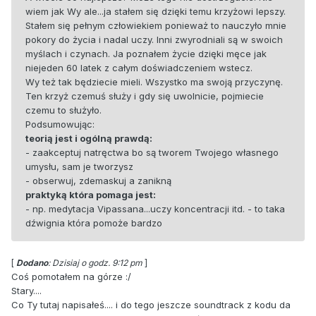
wiem jak Wy ale...ja stałem się dzięki temu krzyżowi lepszy.
Stałem się pełnym człowiekiem ponieważ to nauczyło mnie
pokory do życia i nadal uczy. Inni zwyrodniali są w swoich
myślach i czynach. Ja poznałem życie dzięki męce jak
niejeden 60 latek z całym doświadczeniem wstecz.
Wy też tak będziecie mieli. Wszystko ma swoją przyczynę.
Ten krzyż czemuś służy i gdy się uwolnicie, pojmiecie
czemu to służyło.
Podsumowując:
teorią jest i ogólną prawdą:
- zaakceptuj natręctwa bo są tworem Twojego własnego
umysłu, sam je tworzysz
- obserwuj, zdemaskuj a zanikną
praktyką która pomaga jest:
- np. medytacja Vipassana...uczy koncentracji itd. - to taka
dźwignia która pomoże bardzo
[
Dodano
: Dzisiaj o godz. 9:12 pm
]
Coś pomotałem na górze :/
Stary....
Co Ty tutaj napisałeś.... i do tego jeszcze soundtrack z kodu da