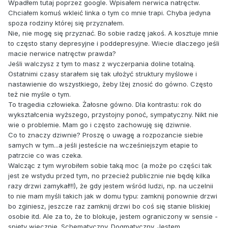
Wpadłem tutaj poprzez google. Wpisałem nerwica natręctw.
Chciałem komuś wkleić linka o tym co mnie trapi. Chyba jedyna
spoza rodziny której się przyznałem.
Nie, nie mogę się przyznać. Bo sobie radzę jakoś. A kosztuje mnie
to często stany depresyjne i poddepresyjne. Wiecie dlaczego jeśli
macie nerwice natręctw prawda?
Jeśli walczysz z tym to masz z wyczerpania doline totalną.
Ostatnimi czasy starałem się tak ułożyć struktury myślowe i
nastawienie do wszystkiego, żeby lżej znosić do gówno. Często
też nie myśle o tym.
To tragedia człowieka. Żałosne gówno. Dla kontrastu: rok do
wykształcenia wyższego, przystojny ponoć, sympatyczny. Nikt nie
wie o problemie. Mam go i często zachowuję się dziwnie.
Co to znaczy dziwnie? Proszę o uwagę a rozpozancie siebie
samych w tym...a jeśli jesteście na wcześniejszym etapie to
patrzcie co was czeka.
Walcząc z tym wyrobiłem sobie taką moc (a może po części tak
jest ze wstydu przed tym, no przecież publicznie nie będę kilka
razy drzwi zamykał!!!), że gdy jestem wśród ludzi, np. na uczelnii
to nie mam myśli takich jak w domu typu: zamknij ponownie drzwi
bo zginiesz, jeszcze raz zamknij drzwi bo coś się stanie bliskiej
osobie itd. Ale za to, że to blokuje, jestem ograniczony w sensie -
spięty wiecznie. Schematyczny. Dogmatyczny. Jestem