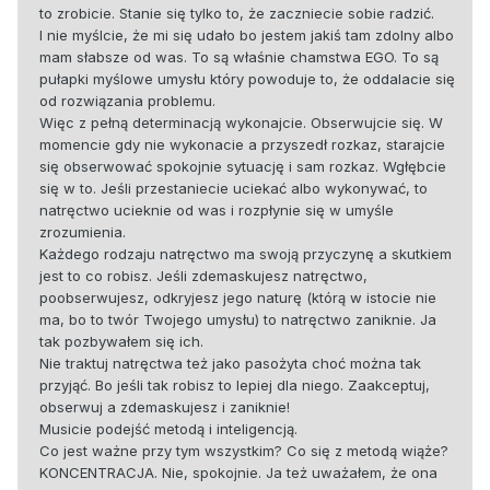
to zrobicie. Stanie się tylko to, że zaczniecie sobie radzić.
I nie myślcie, że mi się udało bo jestem jakiś tam zdolny albo
mam słabsze od was. To są właśnie chamstwa EGO. To są
pułapki myślowe umysłu który powoduje to, że oddalacie się
od rozwiązania problemu.
Więc z pełną determinacją wykonajcie. Obserwujcie się. W
momencie gdy nie wykonacie a przyszedł rozkaz, starajcie
się obserwować spokojnie sytuację i sam rozkaz. Wgłębcie
się w to. Jeśli przestaniecie uciekać albo wykonywać, to
natręctwo ucieknie od was i rozpłynie się w umyśle
zrozumienia.
Każdego rodzaju natręctwo ma swoją przyczynę a skutkiem
jest to co robisz. Jeśli zdemaskujesz natręctwo,
poobserwujesz, odkryjesz jego naturę (którą w istocie nie
ma, bo to twór Twojego umysłu) to natręctwo zaniknie. Ja
tak pozbywałem się ich.
Nie traktuj natręctwa też jako pasożyta choć można tak
przyjąć. Bo jeśli tak robisz to lepiej dla niego. Zaakceptuj,
obserwuj a zdemaskujesz i zaniknie!
Musicie podejść metodą i inteligencją.
Co jest ważne przy tym wszystkim? Co się z metodą wiąże?
KONCENTRACJA. Nie, spokojnie. Ja też uważałem, że ona