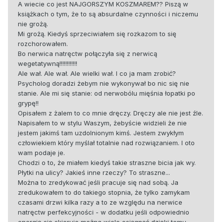
A wiecie co jest NAJGORSZYM KOSZMAREM?? Piszą w
książkach o tym, że to są absurdalne czynności i niczemu
nie grożą.
Mi grożą. Kiedyś sprzeciwiałem się rozkazom to się
rozchorowałem.
Bo nerwica natręctw połączyła się z nerwicą
wegetatywną!!!!!!!!!!!!
Ale wał. Ale wał. Ale wielki wał. I co ja mam zrobić?
Psycholog doradzi żebym nie wykonywał bo nic się nie
stanie. Ale mi się stanie: od nerwobólu mięśnia łopatki po
grypę!!
Opisałem z żalem to co mnie dręczy. Dręczy ale nie jest źle.
Napisałem to w stylu Waszym, żebyście widzieli że nie
jestem jakimś tam uzdolnionym kimś. Jestem zwykłym
człowiekiem który myślał totalnie nad rozwiązaniem. I oto
wam podaje je.
Chodzi o to, że miałem kiedyś takie straszne bicia jak wy.
Płytki na ulicy? Jakieś inne rzeczy? To straszne...
Można to zredykować jeśli pracuje się nad sobą. Ja
zredukowałem to do takiego stopnia, że tylko zamykam
czasami drzwi kilka razy a to ze względu na nerwice
natręctw perfekcyjności - w dodatku jeśli odpowiednio