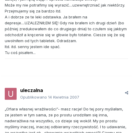
Może my nie potrafimy się wyrazić....uzewnętrzniać jak niektórzy.
Przejmujemy się za bardzo itd.
A i dobrze ze te leki odstawka. Ja brałem na
depresje....UZALEZNIŁEM SIĘ! Gdy nie brałem ich drugi dzień (bo
później zredukowałem do co drugiego dnia) to czułem się jakbym
odchodził a kręcenie się w głowie było totalne. Ciesze się że się
uwolniłem od tych tabletek. Odradzam.
Itd. itd. senny jestem ide spać.
Tu coś pisałem...
uleczalna
Opublikowano
14 Kwietnia 2007
„Ofiara własnej wrażliwości”- masz racje! Do tej pory myślałam,
ze jestem w tym sama, ze po prostu urodziłam się inna,
nadwrażliwa na wszystko, co dzieje się wokół. My po prostu
myślimy inaczej, inaczej odbieramy rzeczywistość. I to udawanie,
ze wszystko jest ok., chowanie wszystkich emocji?! Czemu nie