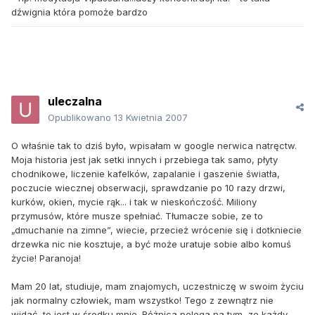
dźwignia która pomoże bardzo
uleczalna
Opublikowano
13 Kwietnia 2007
O właśnie tak to dziś było, wpisałam w google nerwica natręctw.
Moja historia jest jak setki innych i przebiega tak samo, płyty
chodnikowe, liczenie kafelków, zapalanie i gaszenie światła,
poczucie wiecznej obserwacji, sprawdzanie po 10 razy drzwi,
kurków, okien, mycie rąk... i tak w nieskończość. Miliony
przymusów, które musze spełniać. Tłumacze sobie, ze to
„dmuchanie na zimne”, wiecie, przecież wrócenie się i dotkniecie
drzewka nic nie kosztuje, a być może uratuje sobie albo komuś
życie! Paranoja!
Mam 20 lat, studiuje, mam znajomych, uczestniczę w swoim życiu
jak normalny człowiek, mam wszystko! Tego z zewnątrz nie
widać, to jest w środku mnie. Różnica polega na tym, ze każdy