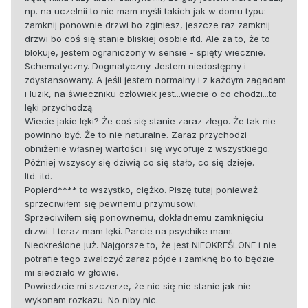
np. na uczelnii to nie mam myśli takich jak w domu typu:
zamknij ponownie drzwi bo zginiesz, jeszcze raz zamknij
drzwi bo coś się stanie bliskiej osobie itd. Ale za to, że to
blokuje, jestem ograniczony w sensie - spięty wiecznie.
Schematyczny. Dogmatyczny. Jestem niedostępny i
zdystansowany. A jeśli jestem normalny i z każdym zagadam
i luzik, na świeczniku człowiek jest...wiecie o co chodzi...to
lęki przychodzą.
Wiecie jakie lęki? Że coś się stanie zaraz złego. Że tak nie
powinno być. Że to nie naturalne. Zaraz przychodzi
obniżenie własnej wartości i się wycofuje z wszystkiego.
Później wszyscy się dziwią co się stało, co się dzieje.
Itd. itd.
Popierd**** to wszystko, ciężko. Piszę tutaj ponieważ
sprzeciwiłem się pewnemu przymusowi.
Sprzeciwiłem się ponownemu, dokładnemu zamknięciu
drzwi. I teraz mam lęki. Parcie na psychike mam.
Nieokreślone już. Najgorsze to, że jest NIEOKREŚLONE i nie
potrafie tego zwalczyć zaraz pójde i zamknę bo to będzie
mi siedziało w głowie.
Powiedzcie mi szczerze, że nic się nie stanie jak nie
wykonam rozkazu. No niby nic.