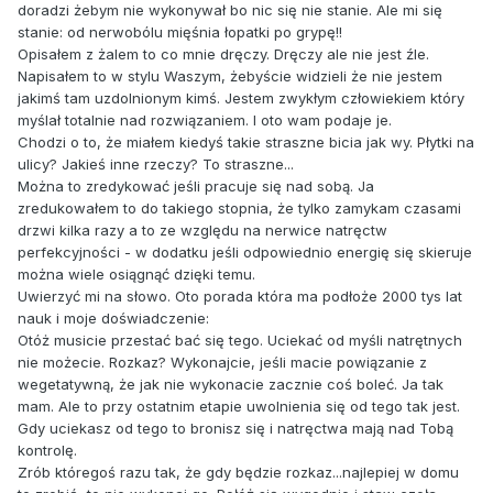
doradzi żebym nie wykonywał bo nic się nie stanie. Ale mi się
stanie: od nerwobólu mięśnia łopatki po grypę!!
Opisałem z żalem to co mnie dręczy. Dręczy ale nie jest źle.
Napisałem to w stylu Waszym, żebyście widzieli że nie jestem
jakimś tam uzdolnionym kimś. Jestem zwykłym człowiekiem który
myślał totalnie nad rozwiązaniem. I oto wam podaje je.
Chodzi o to, że miałem kiedyś takie straszne bicia jak wy. Płytki na
ulicy? Jakieś inne rzeczy? To straszne...
Można to zredykować jeśli pracuje się nad sobą. Ja
zredukowałem to do takiego stopnia, że tylko zamykam czasami
drzwi kilka razy a to ze względu na nerwice natręctw
perfekcyjności - w dodatku jeśli odpowiednio energię się skieruje
można wiele osiągnąć dzięki temu.
Uwierzyć mi na słowo. Oto porada która ma podłoże 2000 tys lat
nauk i moje doświadczenie:
Otóż musicie przestać bać się tego. Uciekać od myśli natrętnych
nie możecie. Rozkaz? Wykonajcie, jeśli macie powiązanie z
wegetatywną, że jak nie wykonacie zacznie coś boleć. Ja tak
mam. Ale to przy ostatnim etapie uwolnienia się od tego tak jest.
Gdy uciekasz od tego to bronisz się i natręctwa mają nad Tobą
kontrolę.
Zrób któregoś razu tak, że gdy będzie rozkaz...najlepiej w domu