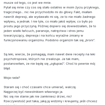
musze od tego, co jest we mnie.
Pytał się mnie czy cos się stało ostatnio w moim życiu przykrego,
tragicznego... nic nie przychodziło mi do głowy. Fakt, miałam
nawrót depresji, ale wydawało mi się, ze to nie miało żadnego
wpływu, a jednak. I nie tyle, co miało jakiś wpływ, co było po
prostu jego przyczyną. Później dopiero się dowiedziałam, że to
jeden wielki łańcuch, paranoje, natręctwa i stres jemu
towarzyszący, depresja i na końcu wyraźne zmiany w
funkcjonowaniu organizmu. Podobno organizm tak się „broni”.
Są leki, wierze, że pomagają, mam nawet dwie recepty na leki
psychotropowe, których nie zrealizuje. Ja tak mam,
postanowiłam, ze nie będę się „ogłupiać”. Choć to pewnie mój
błąd.
Moja rada?
Staram się i choć czasami chce umierać, walczę.
Najgorzej być niewolnikiem własnego ja.
Nic się nie stanie jak nie zamkniesz drzwi, nic!
Rzeczywistość jest taka, jaką ją widzimy i kreujemy, jeśli chcesz