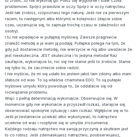
to zrobić...to nie wykonaj go. Połóż się wygodnie i staw czoła
problemowi. Spójrz prawdzie w oczy. Spójrz w oczy natręctwu.
Jeśli tak zrobisz, rozpoznasz tego naturę. Jeśli nie za pierwszym
razem, to następnym albo którymś w kolejności (dajcie sobie
czas, uszanujcie się, to zajmuje trochę czasu w zależności od
osoby).
I tu nie wpadajcie w pułapkę myślową. Zawsze pragniecie
znaleźć metodę a ja wam ją podaję. Pułapka polega na tym, że
gdy już dostaniecie metodę, nie wierzycie w nią albo uważacie że
jest nieskuteczna. JEST skuteczna i to jedyna metoda! Raz
zaufajcie, wykonajcie to, nic się nie stanie jeśli to zrobicie. Stanie
się tylko to, że zaczniecie sobie radzić.
I nie myślcie, że mi się udało bo jestem jakiś tam zdolny albo mam
słabsze od was. To są właśnie chamstwa EGO. To są pułapki
myślowe umysłu który powoduje to, że oddalacie się od
rozwiązania problemu.
Więc z pełną determinacją wykonajcie. Obserwujcie się. W
momencie gdy nie wykonacie a przyszedł rozkaz, starajcie się
obserwować spokojnie sytuację i sam rozkaz. Wgłębcie się w to.
Jeśli przestaniecie uciekać albo wykonywać, to natręctwo
ucieknie od was i rozpłynie się w umyśle zrozumienia.
Każdego rodzaju natręctwo ma swoją przyczynę a skutkiem jest
to co robisz. Jeśli zdemaskujesz natręctwo, poobserwujesz,