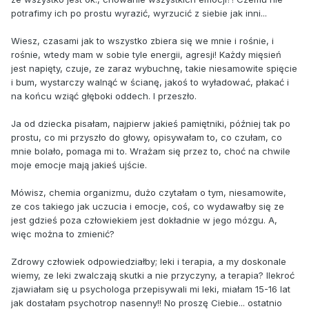
potrafimy ich po prostu wyrazić, wyrzucić z siebie jak inni...
Wiesz, czasami jak to wszystko zbiera się we mnie i rośnie, i
rośnie, wtedy mam w sobie tyle energii, agresji! Każdy mięsień
jest napięty, czuje, ze zaraz wybuchnę, takie niesamowite spięcie
i bum, wystarczy walnąć w ścianę, jakoś to wyładować, płakać i
na końcu wziąć głęboki oddech. I przeszło.
Ja od dziecka pisałam, najpierw jakieś pamiętniki, później tak po
prostu, co mi przyszło do głowy, opisywałam to, co czułam, co
mnie bolało, pomaga mi to. Wrażam się przez to, choć na chwile
moje emocje mają jakieś ujście.
Mówisz, chemia organizmu, dużo czytałam o tym, niesamowite,
ze cos takiego jak uczucia i emocje, coś, co wydawałby się ze
jest gdzieś poza człowiekiem jest dokładnie w jego mózgu. A,
więc można to zmienić?
Zdrowy człowiek odpowiedziałby; leki i terapia, a my doskonale
wiemy, ze leki zwalczają skutki a nie przyczyny, a terapia? Ilekroć
zjawiałam się u psychologa przepisywali mi leki, miałam 15-16 lat
jak dostałam psychotrop nasenny!! No proszę Ciebie... ostatnio