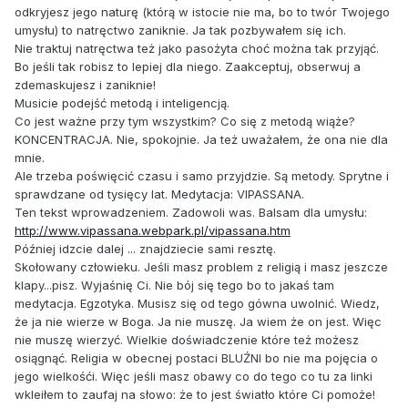
odkryjesz jego naturę (którą w istocie nie ma, bo to twór Twojego
umysłu) to natręctwo zaniknie. Ja tak pozbywałem się ich.
Nie traktuj natręctwa też jako pasożyta choć można tak przyjąć.
Bo jeśli tak robisz to lepiej dla niego. Zaakceptuj, obserwuj a
zdemaskujesz i zaniknie!
Musicie podejść metodą i inteligencją.
Co jest ważne przy tym wszystkim? Co się z metodą wiąże?
KONCENTRACJA. Nie, spokojnie. Ja też uważałem, że ona nie dla
mnie.
Ale trzeba poświęcić czasu i samo przyjdzie. Są metody. Sprytne i
sprawdzane od tysięcy lat. Medytacja: VIPASSANA.
Ten tekst wprowadzeniem. Zadowoli was. Balsam dla umysłu:
http://www.vipassana.webpark.pl/vipassana.htm
Później idzcie dalej ... znajdziecie sami resztę.
Skołowany człowieku. Jeśli masz problem z religią i masz jeszcze
klapy...pisz. Wyjaśnię Ci. Nie bój się tego bo to jakaś tam
medytacja. Egzotyka. Musisz się od tego gówna uwolnić. Wiedz,
że ja nie wierze w Boga. Ja nie muszę. Ja wiem że on jest. Więc
nie muszę wierzyć. Wielkie doświadczenie które też możesz
osiągnąć. Religia w obecnej postaci BLUŹNI bo nie ma pojęcia o
jego wielkośći. Więc jeśli masz obawy co do tego co tu za linki
wkleiłem to zaufaj na słowo: że to jest światło które Ci pomoże!