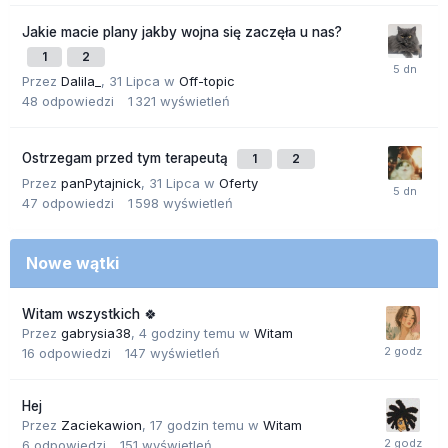
Jakie macie plany jakby wojna się zaczęła u nas?
1
2
Przez
Dalila_
,
31 Lipca
w
Off-topic
48
odpowiedzi
1 321
wyświetleń
Ostrzegam przed tym terapeutą
1
2
Przez
panPytajnick
,
31 Lipca
w
Oferty
47
odpowiedzi
1 598
wyświetleń
Nowe wątki
Witam wszystkich 🍀
Przez
gabrysia38
,
4 godziny temu
w
Witam
16
odpowiedzi
147
wyświetleń
Hej
Przez
Zaciekawion
,
17 godzin temu
w
Witam
6
odpowiedzi
151
wyświetleń