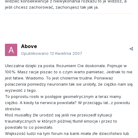
widzieć konsekwencje z niewykonania rozkazu to je widzisz, a
jeśli chcesz zachorować, zachorujesz tak jak ja.
Above
Opublikowano
13 Kwietnia 2007
Uleczalna dzięki za posta. Rozumiem Cie doskonale. Pojmuje w
100%. Masz racje piszac to o czym warto pamietac. Jednak to nie
jest łatwe. Wiadomo. To jest cholernie trudne. Poniewaz
polaczenia pomiedzy neuronami tak sie urobiły, że ciężko nam się
wyzwolić z tego.
To poprostu rosło w postępie geometrycznym a teraz mamy
ciężko. A kiedy ta nerwica powstała? W przeciągu lat...z powodu
stresów.
Ktoś musiałby źle urodzić się jeśli nie przeszedł sytuacji
traumatycznych w których później tłumił emocje i przez to
powstało to co powstało.
Większość ludzi na tym forum na bank miała złe dzieciństwo lub