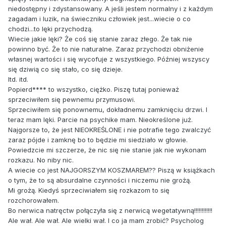
niedostępny i zdystansowany. A jeśli jestem normalny i z każdym
zagadam i luzik, na świeczniku człowiek jest...wiecie o co
chodzi...to lęki przychodzą.
Wiecie jakie lęki? Że coś się stanie zaraz złego. Że tak nie
powinno być. Że to nie naturalne. Zaraz przychodzi obniżenie
własnej wartości i się wycofuje z wszystkiego. Później wszyscy
się dziwią co się stało, co się dzieje.
Itd. itd.
Popierd**** to wszystko, ciężko. Piszę tutaj ponieważ
sprzeciwiłem się pewnemu przymusowi.
Sprzeciwiłem się ponownemu, dokładnemu zamknięciu drzwi. I
teraz mam lęki. Parcie na psychike mam. Nieokreślone już.
Najgorsze to, że jest NIEOKREŚLONE i nie potrafie tego zwalczyć
zaraz pójde i zamknę bo to będzie mi siedziało w głowie.
Powiedzcie mi szczerze, że nic się nie stanie jak nie wykonam
rozkazu. No niby nic.
A wiecie co jest NAJGORSZYM KOSZMAREM?? Piszą w książkach
o tym, że to są absurdalne czynności i niczemu nie grożą.
Mi grożą. Kiedyś sprzeciwiałem się rozkazom to się
rozchorowałem.
Bo nerwica natręctw połączyła się z nerwicą wegetatywną!!!!!!!!!!!!
Ale wał. Ale wał. Ale wielki wał. I co ja mam zrobić? Psycholog