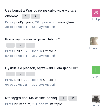
Czy komuś z Was udało się całkowicie wyjść z
choroby?
1
2
Przez
panPytajnick
,
26 Lipca
w
Nerwica lękowa
38
odpowiedzi
1 559
wyświetleń
Boicie się rozmawiać przez telefon?
1
2
3
Przez
Dalila_
,
28 Lipca
w
Off-topic
52
odpowiedzi
1 387
wyświetleń
Dyskusja o piecach, ogrzewaniu i emisjach CO2
1
2
3
Przez
Dalila_
,
29 Lipca
w
Off-topic
60
odpowiedzi
1 375
wyświetleń
Kto wygra finał MŚ w piłce nożnej
1
2
Przez
brum.brum
,
19 Lipca
w
Off-topic