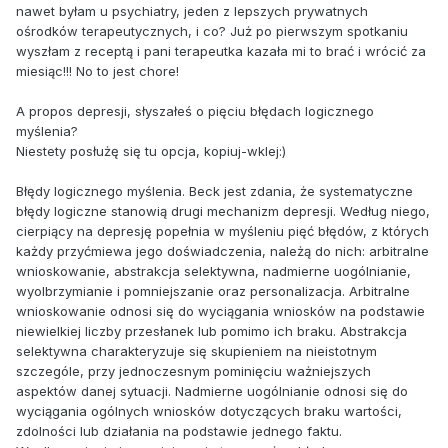
nawet byłam u psychiatry, jeden z lepszych prywatnych
ośrodków terapeutycznych, i co? Już po pierwszym spotkaniu
wyszłam z receptą i pani terapeutka kazała mi to brać i wrócić za
miesiąc!!! No to jest chore!
A propos depresji, słyszałeś o pięciu błędach logicznego
myślenia?
Niestety posłużę się tu opcja, kopiuj-wklej:)
Błędy logicznego myślenia. Beck jest zdania, że systematyczne
błędy logiczne stanowią drugi mechanizm depresji. Według niego,
cierpiący na depresję popełnia w myśleniu pięć błędów, z których
każdy przyćmiewa jego doświadczenia, należą do nich: arbitralne
wnioskowanie, abstrakcja selektywna, nadmierne uogólnianie,
wyolbrzymianie i pomniejszanie oraz personalizacja. Arbitralne
wnioskowanie odnosi się do wyciągania wniosków na podstawie
niewielkiej liczby przesłanek lub pomimo ich braku. Abstrakcja
selektywna charakteryzuje się skupieniem na nieistotnym
szczególe, przy jednoczesnym pominięciu ważniejszych
aspektów danej sytuacji. Nadmierne uogólnianie odnosi się do
wyciągania ogólnych wniosków dotyczących braku wartości,
zdolności lub działania na podstawie jednego faktu.