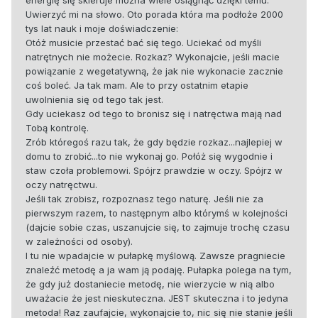
energię się skieruje można wiele osiągnąć dzięki temu.
Uwierzyć mi na słowo. Oto porada która ma podłoże 2000
tys lat nauk i moje doświadczenie:
Otóż musicie przestać bać się tego. Uciekać od myśli
natrętnych nie możecie. Rozkaz? Wykonajcie, jeśli macie
powiązanie z wegetatywną, że jak nie wykonacie zacznie
coś boleć. Ja tak mam. Ale to przy ostatnim etapie
uwolnienia się od tego tak jest.
Gdy uciekasz od tego to bronisz się i natręctwa mają nad
Tobą kontrolę.
Zrób któregoś razu tak, że gdy będzie rozkaz...najlepiej w
domu to zrobić...to nie wykonaj go. Połóż się wygodnie i
staw czoła problemowi. Spójrz prawdzie w oczy. Spójrz w
oczy natręctwu.
Jeśli tak zrobisz, rozpoznasz tego naturę. Jeśli nie za
pierwszym razem, to następnym albo którymś w kolejności
(dajcie sobie czas, uszanujcie się, to zajmuje trochę czasu
w zależności od osoby).
I tu nie wpadajcie w pułapkę myślową. Zawsze pragniecie
znaleźć metodę a ja wam ją podaję. Pułapka polega na tym,
że gdy już dostaniecie metodę, nie wierzycie w nią albo
uważacie że jest nieskuteczna. JEST skuteczna i to jedyna
metoda! Raz zaufajcie, wykonajcie to, nic się nie stanie jeśli