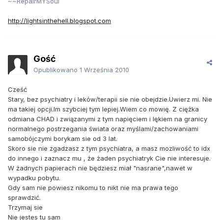
~~RepairMYSoul
http://lightsinthehell.blogspot.com
Gość
Opublikowano
1 Września 2010
Cześć
Stary, bez psychiatry i leków/terapii sie nie obejdzie.Uwierz mi. Nie
ma takiej opcji.Im szybciej tym lepiej.Wiem co mowię. Z ciężka
odmiana CHAD i związanymi z tym napięciem i lękiem na granicy
normalnego postrzegania świata oraz myślami/zachowaniami
samobójczymi borykam sie od 3 lat.
Skoro sie nie zgadzasz z tym psychiatra, a masz mozliwość to idx
do innego i zaznacz mu , że żaden psychiatryk Cie nie interesuje.
W żadnych papierach nie będziesz miał "nasrane",nawet w
wypadku pobytu.
Gdy sam nie powiesz nikomu to nikt nie ma prawa tego
sprawdzić.
Trzymaj sie
Nie jestes tu sam