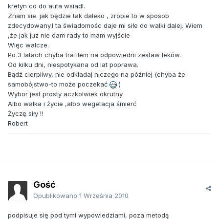
kretyn co do auta wsiadl.
Znam sie. jak będzie tak daleko , zrobie to w sposob
zdecydowany.I ta świadomośc daje mi siłe do walki dalej. Wiem
,że jak juz nie dam rady to mam wyjście
Więc walcze.
Po 3 latach chyba trafilem na odpowiedni zestaw leków.
Od kilku dni, niespotykana od lat poprawa.
Bądź cierpliwy, nie odkładaj niczego na później (chyba że
samobójstwo-to może poczekać
)
Wybor jest prosty aczkolwiek okrutny
Albo walka i życie ,albo wegetacja śmierć
Życzę siły !!
Robert
Gość
Opublikowano
1 Września 2010
podpisuje się pod tymi wypowiedziami, poza metodą