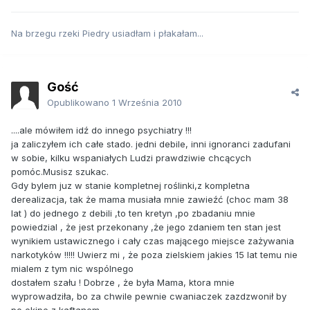
Na brzegu rzeki Piedry usiadłam i płakałam...
Gość
Opublikowano
1 Września 2010
....ale mówiłem idź do innego psychiatry !!!
ja zaliczyłem ich całe stado. jedni debile, inni ignoranci zadufani
w sobie, kilku wspaniałych Ludzi prawdziwie chcących
pomóc.Musisz szukac.
Gdy bylem juz w stanie kompletnej roślinki,z kompletna
derealizacja, tak że mama musiała mnie zawieźć (choc mam 38
lat ) do jednego z debili ,to ten kretyn ,po zbadaniu mnie
powiedzial , że jest przekonany ,że jego zdaniem ten stan jest
wynikiem ustawicznego i cały czas mającego miejsce zażywania
narkotyków !!!!! Uwierz mi , że poza zielskiem jakies 15 lat temu nie
mialem z tym nic wspólnego
dostałem szału ! Dobrze , że była Mama, ktora mnie
wyprowadziła, bo za chwile pewnie cwaniaczek zazdzwonił by