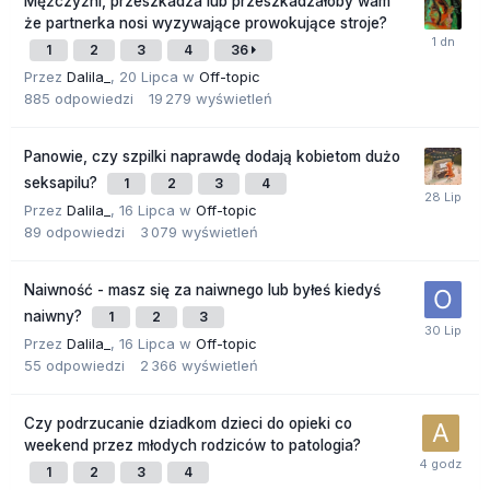
Mężczyźni, przeszkadza lub przeszkadzałoby wam
że partnerka nosi wyzywające prowokujące stroje?
1
2
3
4
36
Przez
Dalila_
,
20 Lipca
w
Off-topic
885
odpowiedzi
19 279
wyświetleń
Panowie, czy szpilki naprawdę dodają kobietom dużo
seksapilu?
1
2
3
4
Przez
Dalila_
,
16 Lipca
w
Off-topic
89
odpowiedzi
3 079
wyświetleń
Naiwność - masz się za naiwnego lub byłeś kiedyś
naiwny?
1
2
3
Przez
Dalila_
,
16 Lipca
w
Off-topic
55
odpowiedzi
2 366
wyświetleń
Czy podrzucanie dziadkom dzieci do opieki co
weekend przez młodych rodziców to patologia?
1
2
3
4