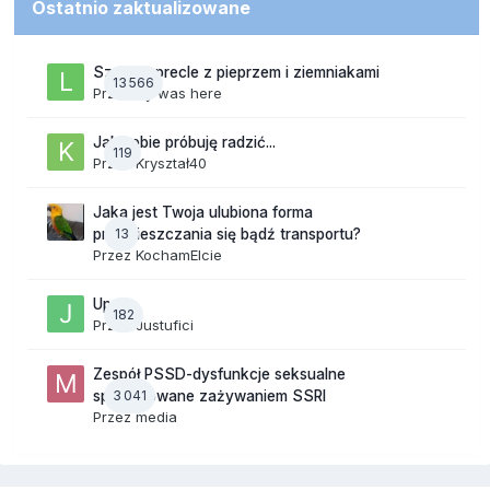
Ostatnio zaktualizowane
Szalone precle z pieprzem i ziemniakami
13 566
Przez
lily was here
Jak sobie próbuję radzić...
119
Przez
Kryształ40
Jaka jest Twoja ulubiona forma
13
przemieszczania się bądź transportu?
Przez
KochamElcie
Upały
182
Przez
Justufici
Zespół PSSD-dysfunkcje seksualne
3 041
spowodowane zażywaniem SSRI
Przez
media