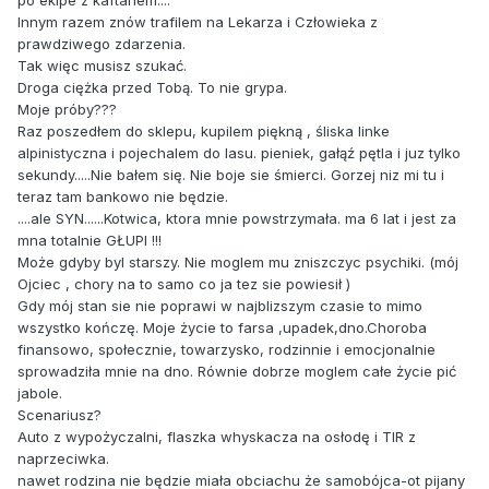
po ekipe z kaftanem....
Innym razem znów trafilem na Lekarza i Człowieka z
prawdziwego zdarzenia.
Tak więc musisz szukać.
Droga ciężka przed Tobą. To nie grypa.
Moje próby???
Raz poszedłem do sklepu, kupilem piękną , śliska linke
alpinistyczna i pojechalem do lasu. pieniek, gałąź pętla i juz tylko
sekundy.....Nie bałem się. Nie boje sie śmierci. Gorzej niz mi tu i
teraz tam bankowo nie będzie.
....ale SYN......Kotwica, ktora mnie powstrzymała. ma 6 lat i jest za
mna totalnie GŁUPI !!!
Może gdyby byl starszy. Nie moglem mu zniszczyc psychiki. (mój
Ojciec , chory na to samo co ja tez sie powiesił )
Gdy mój stan sie nie poprawi w najblizszym czasie to mimo
wszystko kończę. Moje życie to farsa ,upadek,dno.Choroba
finansowo, społecznie, towarzysko, rodzinnie i emocjonalnie
sprowadziła mnie na dno. Równie dobrze moglem całe życie pić
jabole.
Scenariusz?
Auto z wypożyczalni, flaszka whyskacza na osłodę i TIR z
naprzeciwka.
nawet rodzina nie będzie miała obciachu że samobójca-ot pijany