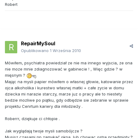
Robert
RepairMySoul
Opublikowano
1 Września 2010
Mówiłem, psychiatra powiedział ze nie ma innego wyjscia, ze ona
nie moze mnie zdiagnozować w gabinecie ! , Więc gdzie ? w
mięsnym ?
Mając na mysli papier mówiłem o własnej głowie, katowanie przez
ojca alkoholika i kurestwo własnej matki + całe zycie w domu
dziecka mi narazie starczy, marze juz o pracy ale to niestety
bedzie mozliwe po piątku, gdy odbędzie sie zebranie w sprawie
projektu Cenrtum kariery dla młodzieży .
Roberrr, dziękuje ci chłopie .
Jak wyglądają twoje mysli samobójcze ?
Musisz czasami np zamykać okna, lub chowac ostre przedmioty ?