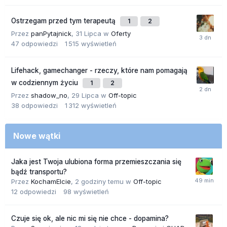
Ostrzegam przed tym terapeutą
1
2
Przez
panPytajnick
,
31 Lipca
w
Oferty
47
odpowiedzi
1 515
wyświetleń
Lifehack, gamechanger - rzeczy, które nam pomagają
w codziennym życiu
1
2
Przez
shadow_no
,
29 Lipca
w
Off-topic
38
odpowiedzi
1 312
wyświetleń
Nowe wątki
Jaka jest Twoja ulubiona forma przemieszczania się
bądź transportu?
Przez
KochamElcie
,
2 godziny temu
w
Off-topic
12
odpowiedzi
98
wyświetleń
Czuje się ok, ale nic mi się nie chce - dopamina?