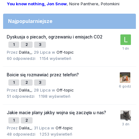
You know nothing, Jon Snow
Noire Panthere
Potomkini
Najpopularniejsze
Dyskusja o piecach, ogrzewaniu i emisjach CO2
1
2
3
Przez
Dalila_
,
29 Lipca
w
Off-topic
60
odpowiedzi
1 154
wyświetleń
Boicie się rozmawiać przez telefon?
1
2
3
Przez
Dalila_
,
28 Lipca
w
Off-topic
51
odpowiedzi
1 198
wyświetleń
Jakie macie plany jakby wojna się zaczęła u nas?
1
2
Przez
Dalila_
,
31 Lipca
w
Off-topic
48
odpowiedzi
1 253
wyświetleń