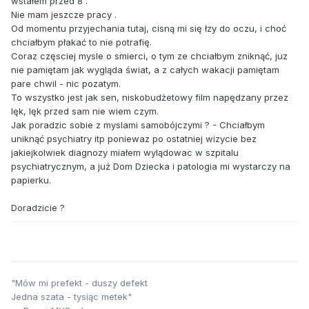
wstałem przed 8 .
Nie mam jeszcze pracy .
Od momentu przyjechania tutaj, cisną mi się łzy do oczu, i choć
chciałbym płakać to nie potrafię.
Coraz częsciej mysle o smierci, o tym ze chciałbym zniknąć, juz
nie pamiętam jak wygląda świat, a z całych wakacji pamiętam
pare chwil - nic pozatym.
To wszystko jest jak sen, niskobudżetowy film napędzany przez
lęk, lęk przed sam nie wiem czym.
Jak poradzic sobie z myslami samobójczymi ? - Chciałbym
uniknąć psychiatry itp poniewaz po ostatniej wizycie bez
jakiejkolwiek diagnozy miałem wylądowac w szpitalu
psychiatrycznym, a już Dom Dziecka i patologia mi wystarczy na
papierku.
Doradzicie ?
"Mów mi prefekt - duszy defekt
Jedna szata - tysiąc metek"