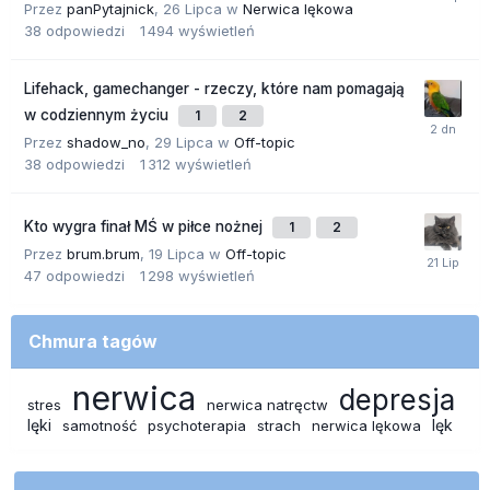
Przez
panPytajnick
,
26 Lipca
w
Nerwica lękowa
38
odpowiedzi
1 494
wyświetleń
Lifehack, gamechanger - rzeczy, które nam pomagają
w codziennym życiu
1
2
Przez
shadow_no
,
29 Lipca
w
Off-topic
38
odpowiedzi
1 312
wyświetleń
Kto wygra finał MŚ w piłce nożnej
1
2
Przez
brum.brum
,
19 Lipca
w
Off-topic
47
odpowiedzi
1 298
wyświetleń
Chmura tagów
nerwica
depresja
stres
nerwica natręctw
lęki
lęk
samotność
psychoterapia
strach
nerwica lękowa