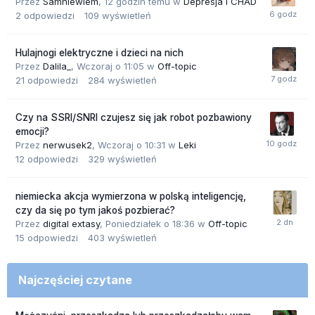
Przez
Samniewiem
,
12 godzin temu
w
Depresja i CHAD
2
odpowiedzi
109
wyświetleń
Hulajnogi elektryczne i dzieci na nich
Przez
Dalila_
,
Wczoraj o 11:05
w
Off-topic
21
odpowiedzi
284
wyświetleń
Czy na SSRI/SNRI czujesz się jak robot pozbawiony
emocji?
Przez
nerwusek2
,
Wczoraj o 10:31
w
Leki
12
odpowiedzi
329
wyświetleń
niemiecka akcja wymierzona w polską inteligencję,
czy da się po tym jakoś pozbierać?
Przez
digital extasy
,
Poniedziałek o 18:36
w
Off-topic
15
odpowiedzi
403
wyświetleń
Najczęściej czytane