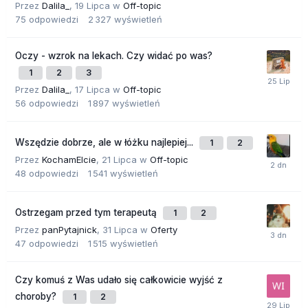
Przez
Dalila_
,
19 Lipca
w
Off-topic
75
odpowiedzi
2 327
wyświetleń
Oczy - wzrok na lekach. Czy widać po was?
1
2
3
Przez
Dalila_
,
17 Lipca
w
Off-topic
56
odpowiedzi
1 897
wyświetleń
Wszędzie dobrze, ale w łóżku najlepiej...
1
2
Przez
KochamElcie
,
21 Lipca
w
Off-topic
48
odpowiedzi
1 541
wyświetleń
Ostrzegam przed tym terapeutą
1
2
Przez
panPytajnick
,
31 Lipca
w
Oferty
47
odpowiedzi
1 515
wyświetleń
Czy komuś z Was udało się całkowicie wyjść z
choroby?
1
2