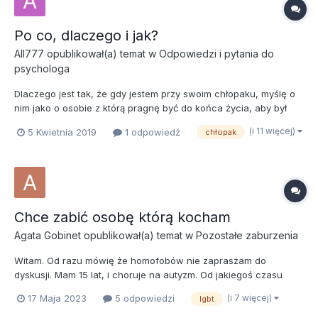
Po co, dlaczego i jak?
All777
opublikował(a) temat w
Odpowiedzi i pytania do
psychologa
Dlaczego jest tak, że gdy jestem przy swoim chłopaku, myślę o
nim jako o osobie z którą pragnę być do końca życia, aby był
ojcem mojego dziecka, marzę o ślubie z nim, codziennym
(i 11 więcej)
5 Kwietnia 2019
1 odpowiedź
chłopak
budzeniu się przy sobie... A kiedy nie ma go przy mnie, myślę że
przez niego nie robię nic pożytecznego dla siebie....
Chce zabić osobę którą kocham
Agata Gobinet
opublikował(a) temat w
Pozostałe zaburzenia
Witam. Od razu mówię że homofobów nie zapraszam do
dyskusji. Mam 15 lat, i choruje na autyzm. Od jakiegoś czasu
zmagam się z chorymi pomysłami. Od roku jestem zakochana w
(i 7 więcej)
17 Maja 2023
5 odpowiedzi
lgbt
dziewczynie z mojej klasy. Lecz chore myśli zaczęły się pojawiać
dopiero niedawno. Nikola ( ta dziewczyna ) choruje na