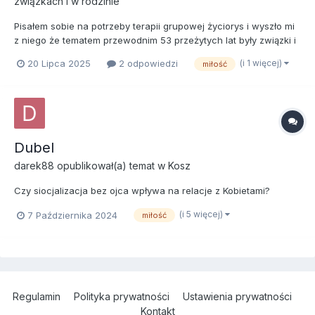
związkach i w rodzinie
Pisałem sobie na potrzeby terapii grupowej życiorys i wyszło mi
z niego że tematem przewodnim 53 przeżytych lat były związki i
miłość... Nie wyliczałem przy tym wszystkich większych i
(i 1 więcej)
20 Lipca 2025
2 odpowiedzi
miłość
mniejszych miłostek wszystkich prób nawiązania bliskiej relacji -
było ich myślę dużo - blisko 20 pewnie W te...
Dubel
darek88
opublikował(a) temat w
Kosz
Czy siocjalizacja bez ojca wpływa na relacje z Kobietami?
(i 5 więcej)
7 Października 2024
miłość
Regulamin
Polityka prywatności
Ustawienia prywatności
Kontakt