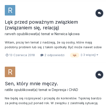
dwubieguno...
Lęk przed poważnym związkiem
(związaniem się, relacją)
ranveh
opublikował(a) temat w
Nerwica lękowa
Witam, piszę ten temat z nadzieją, że są osoby, które mają
podobny problem lub się z takim spotkały. Być może nawet sobie
z nim poradziły. Co jakiś czas miewam ataki lęku. Często
(i 3 więcej)
13 Czerwca 2018
2 odpowiedzi
lęk
naprawdę mocne, po których jestem blady, zalewa mnie zimny
pot i czuję że zwymiotuję. Wszystkie napady pojawiał...
Sen, który mnie męczy.
ratille
opublikował(a) temat w
Depresja i CHAD
Nie będę się rozpisywać i przejdę do konkretów. Tęsknię bardzo
za jedną osobą już ponad rok. W związku z zaistniałą sytuacją