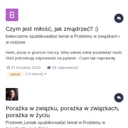
niedociągnięć. Oboje jesteśmy DDA. Zerwał ze mną 2 miesiące
temu po tym...
Czym jest miłość, jak zmądrzeć? :)
białoczarne
opublikował(a) temat w
Problemy w związkach i
w rodzinie
Hello, piszę w gruncie rzeczy, żeby samej sobie poukładać myśli.
Otóż potrzebuję odpowiedzi na pytanie : Czym tak naprawdę
jest miłość? Nakreślenie osoby i moja historia: Młoda kobieta,
21 Grudnia 2020
26 odpowiedzi
studiująca, satysfakcjonująca praca, przytulny wynajem, pasja.
(i 4 więcej)
miłość
Jestem chodzącym uśmiech...
Porażka w związku, porażka w związkach,
porażka w życiu
Przemek_Leniak
opublikował(a) temat w
Problemy w