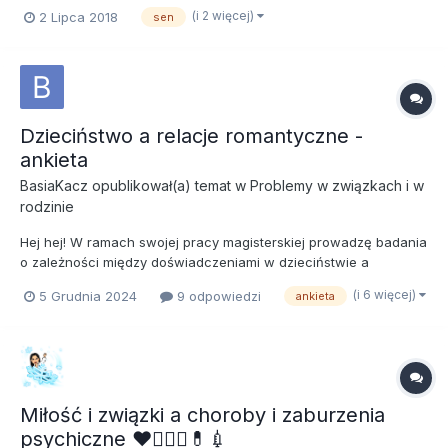
miewam sny, które staram się zrozumieć. Pierwsze kilka snów:
(i 2 więcej)
2 Lipca 2018
sen
On i ja jesteśmy w bardzo małym, podłużnym i ciemnym pokoju.
W domyśle jest to jego pokój. Obydwoje jeste...
Dzieciństwo a relacje romantyczne -
ankieta
BasiaKacz
opublikował(a) temat w
Problemy w związkach i w
rodzinie
Hej hej! W ramach swojej pracy magisterskiej prowadzę badania
o zależności między doświadczeniami w dzieciństwie a
relacjami w dorosłości. Czytam tutaj Wasze historie i byłoby to
(i 6 więcej)
5 Grudnia 2024
9 odpowiedzi
ankieta
dla mnie niezwykle ważne, żeby wziąć je pod uwagę w swojej
pracy. Każde wypełnienie jest dla mnie serio na wa...
Miłość i związki a choroby i zaburzenia
psychiczne ❤️👩‍❤️‍👨💊💉