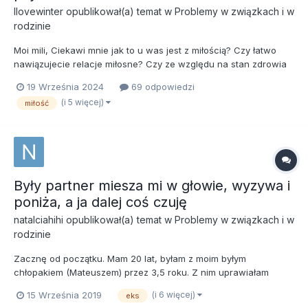
Ilovewinter
opublikował(a) temat w
Problemy w związkach i w
rodzinie
Moi mili, Ciekawi mnie jak to u was jest z miłością? Czy łatwo
nawiązujecie relacje miłosne? Czy ze względu na stan zdrowia
jest wam trudniej randkować? Jak jest u was z angażowaniem
19 Września 2024
69 odpowiedzi
się emocjonalnym? A może macie już stabilne rodziny - mąż,
(i 5 więcej)
miłość
żona, dzieci? Jak wyglądają wa...
Były partner miesza mi w głowie, wyzywa i
poniża, a ja dalej coś czuję
natalciahihi
opublikował(a) temat w
Problemy w związkach i w
rodzinie
Zacznę od początku. Mam 20 lat, byłam z moim byłym
chłopakiem (Mateuszem) przez 3,5 roku. Z nim uprawiałam
pierwszy seks. Bardzo oboje angażowaliśmy się w ten związek,
(i 6 więcej)
15 Września 2019
eks
umieliśmy być razem szczęśliwi mimo wszystkich naszych wad i