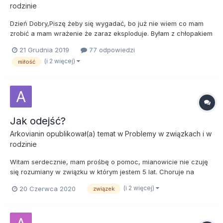
rodzinie
Dzień Dobry,Piszę żeby się wygadać, bo już nie wiem co mam
zrobić a mam wrażenie że zaraz eksploduje. Byłam z chłopakiem
6lat teraz w kwietniu, na początku naszego związku było różnie.
21 Grudnia 2019
77 odpowiedzi
Ja na początku go zlewałam, nie chciałam się przytulać itd.
(i 2 więcej)
miłość
Podobał mi się na studiach i chciałam żeby do mnie zaga...
Jak odejść?
Arkovianin
opublikował(a) temat w
Problemy w związkach i w
rodzinie
Witam serdecznie, mam prośbę o pomoc, mianowicie nie czuję
się rozumiany w związku w którym jestem 5 lat. Choruje na
różne zaburzenia psychiczne min.charakteropatię. Na pewnej
(i 2 więcej)
20 Czerwca 2020
związek
grupie poznałem przecudowną osobę która także się leczy(ma
dwubiegunówkę) rozumiemy się i szanujemy, moja
dotychczasową part...