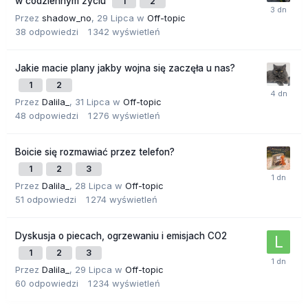
w codziennym życiu
1
2
Przez
shadow_no
,
29 Lipca
w
Off-topic
38
odpowiedzi
1 342
wyświetleń
Jakie macie plany jakby wojna się zaczęła u nas?
1
2
Przez
Dalila_
,
31 Lipca
w
Off-topic
48
odpowiedzi
1 276
wyświetleń
Boicie się rozmawiać przez telefon?
1
2
3
Przez
Dalila_
,
28 Lipca
w
Off-topic
51
odpowiedzi
1 274
wyświetleń
Dyskusja o piecach, ogrzewaniu i emisjach CO2
1
2
3
Przez
Dalila_
,
29 Lipca
w
Off-topic
60
odpowiedzi
1 234
wyświetleń