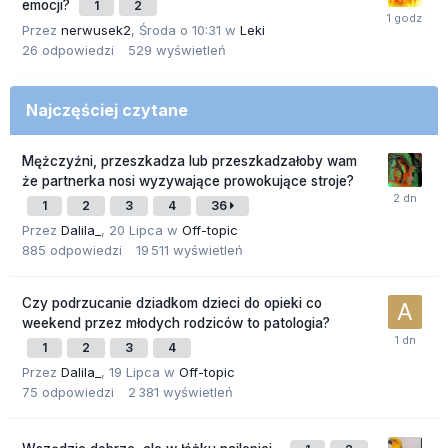
emocji?
1
2
Przez
nerwusek2
,
Środa o 10:31
w
Leki
26
odpowiedzi
529
wyświetleń
Najczęściej czytane
Mężczyźni, przeszkadza lub przeszkadzałoby wam
że partnerka nosi wyzywające prowokujące stroje?
1
2
3
4
36
Przez
Dalila_
,
20 Lipca
w
Off-topic
885
odpowiedzi
19 511
wyświetleń
Czy podrzucanie dziadkom dzieci do opieki co
weekend przez młodych rodziców to patologia?
1
2
3
4
Przez
Dalila_
,
19 Lipca
w
Off-topic
75
odpowiedzi
2 381
wyświetleń