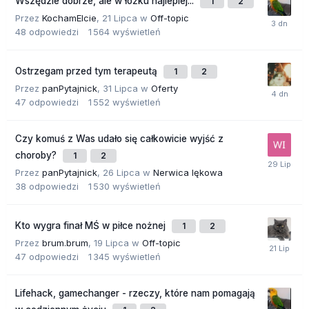
Wszędzie dobrze, ale w łóżku najlepiej...
1
2
Przez
KochamElcie
,
21 Lipca
w
Off-topic
48
odpowiedzi
1 564
wyświetleń
Ostrzegam przed tym terapeutą
1
2
Przez
panPytajnick
,
31 Lipca
w
Oferty
47
odpowiedzi
1 552
wyświetleń
Czy komuś z Was udało się całkowicie wyjść z
choroby?
1
2
Przez
panPytajnick
,
26 Lipca
w
Nerwica lękowa
38
odpowiedzi
1 530
wyświetleń
Kto wygra finał MŚ w piłce nożnej
1
2
Przez
brum.brum
,
19 Lipca
w
Off-topic
47
odpowiedzi
1 345
wyświetleń
Lifehack, gamechanger - rzeczy, które nam pomagają