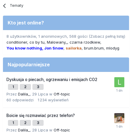
Tematy
Kto jest online?
8 użytkowników, 1 anonimowych, 568 gości
(Zobacz pełną listę)
conditioner
co by tu
Malowany_
czarna rzodkiew
You know nothing, Jon Snow
sailorka
brum.brum
mlodyg
Najpopularniejsze
Dyskusja o piecach, ogrzewaniu i emisjach CO2
1
2
3
Przez
Dalila_
,
29 Lipca
w
Off-topic
60
odpowiedzi
1 234
wyświetleń
Boicie się rozmawiać przez telefon?
1
2
3
Przez
Dalila_
,
28 Lipca
w
Off-topic