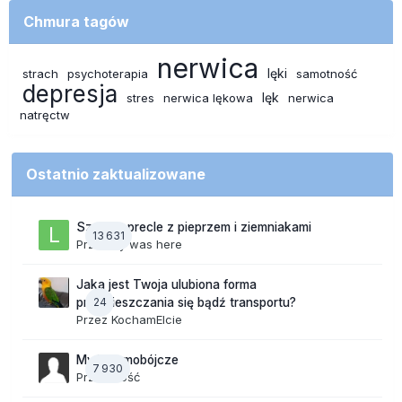
Chmura tagów
nerwica
lęki
strach
psychoterapia
samotność
depresja
lęk
stres
nerwica lękowa
nerwica
natręctw
Ostatnio zaktualizowane
Szalone precle z pieprzem i ziemniakami
13 631
Przez
lily was here
Jaka jest Twoja ulubiona forma
24
przemieszczania się bądź transportu?
Przez
KochamElcie
Myśli samobójcze
7 930
Przez Gość