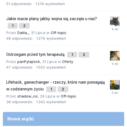
51
odpowiedzi
1 274
wyświetleń
Jakie macie plany jakby wojna się zaczęła u nas?
1
2
Przez
Dalila_
,
31 Lipca
w
Off-topic
48
odpowiedzi
1 276
wyświetleń
Ostrzegam przed tym terapeutą
1
2
Przez
panPytajnick
,
31 Lipca
w
Oferty
47
odpowiedzi
1 552
wyświetleń
Lifehack, gamechanger - rzeczy, które nam pomagają
w codziennym życiu
1
2
Przez
shadow_no
,
29 Lipca
w
Off-topic
38
odpowiedzi
1 342
wyświetleń
Nowe wątki