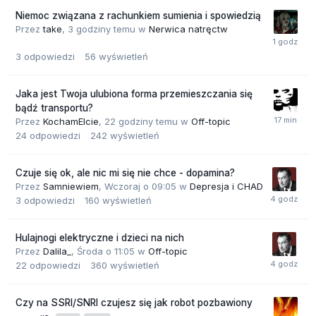
Niemoc związana z rachunkiem sumienia i spowiedzią
Przez
take
,
3 godziny temu
w
Nerwica natręctw
3
odpowiedzi
56
wyświetleń
Jaka jest Twoja ulubiona forma przemieszczania się
bądź transportu?
Przez
KochamElcie
,
22 godziny temu
w
Off-topic
24
odpowiedzi
242
wyświetleń
Czuje się ok, ale nic mi się nie chce - dopamina?
Przez
Samniewiem
,
Wczoraj o 09:05
w
Depresja i CHAD
3
odpowiedzi
160
wyświetleń
Hulajnogi elektryczne i dzieci na nich
Przez
Dalila_
,
Środa o 11:05
w
Off-topic
22
odpowiedzi
360
wyświetleń
Czy na SSRI/SNRI czujesz się jak robot pozbawiony