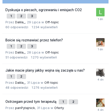
Dyskusja o piecach, ogrzewaniu i emisjach CO2
1
2
3
Przez
Dalila_
,
29 Lipca
w
Off-topic
60
odpowiedzi
1 234
wyświetleń
Boicie się rozmawiać przez telefon?
1
2
3
Przez
Dalila_
,
28 Lipca
w
Off-topic
51
odpowiedzi
1 270
wyświetleń
Jakie macie plany jakby wojna się zaczęła u nas?
1
2
Przez
Dalila_
,
31 Lipca
w
Off-topic
48
odpowiedzi
1 276
wyświetleń
Ostrzegam przed tym terapeutą
1
2
Przez
panPytajnick
,
31 Lipca
w
Oferty