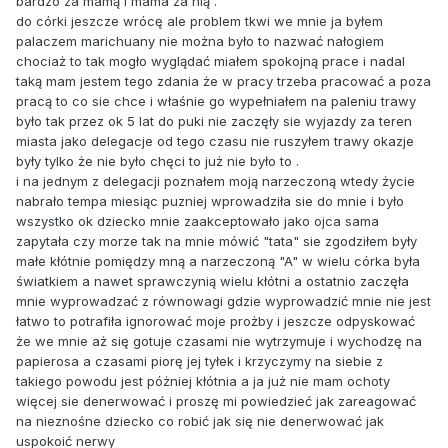
bardzo za mamą i mama za nią .
do córki jeszcze wrócę ale problem tkwi we mnie ja byłem
palaczem marichuany nie można było to nazwać nałogiem
chociaż to tak mogło wyglądać miałem spokojną prace i nadal
taką mam jestem tego zdania że w pracy trzeba pracować a poza
pracą to co sie chce i właśnie go wypełniałem na paleniu trawy
było tak przez ok 5 lat do puki nie zaczęły sie wyjazdy za teren
miasta jako delegacje od tego czasu nie ruszyłem trawy okazje
były tylko że nie było chęci to już nie było to .
i na jednym z delegacji poznałem moją narzeczoną wtedy życie
nabrało tempa miesiąc puzniej wprowadziła sie do mnie i było
wszystko ok dziecko mnie zaakceptowało jako ojca sama
zapytała czy morze tak na mnie mówić "tata" sie zgodziłem były
małe kłótnie pomiędzy mną a narzeczoną "A" w wielu córka była
światkiem a nawet sprawczynią wielu kłótni a ostatnio zaczęła
mnie wyprowadzać z równowagi gdzie wyprowadzić mnie nie jest
łatwo to potrafiła ignorować moje prożby i jeszcze odpyskować
że we mnie aż się gotuje czasami nie wytrzymuje i wychodzę na
papierosa a czasami piorę jej tyłek i krzyczymy na siebie z
takiego powodu jest póżniej kłótnia a ja już nie mam ochoty
więcej sie denerwować i proszę mi powiedzieć jak zareagować
na nieznośne dziecko co robić jak się nie denerwować jak
uspokoić nerwy