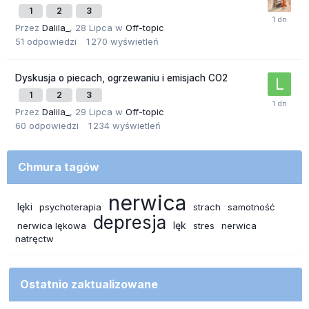
1
2
3
Przez
Dalila_
,
28 Lipca
w
Off-topic
51
odpowiedzi
1 270
wyświetleń
Dyskusja o piecach, ogrzewaniu i emisjach CO2
1
2
3
Przez
Dalila_
,
29 Lipca
w
Off-topic
60
odpowiedzi
1 234
wyświetleń
Chmura tagów
nerwica
lęki
psychoterapia
strach
samotność
depresja
lęk
nerwica lękowa
stres
nerwica
natręctw
Ostatnio zaktualizowane