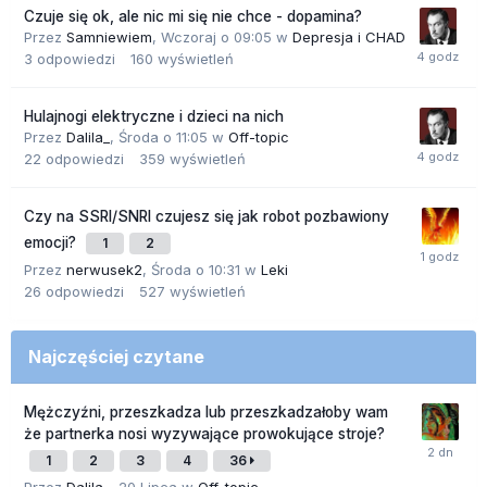
Czuje się ok, ale nic mi się nie chce - dopamina?
Przez
Samniewiem
,
Wczoraj o 09:05
w
Depresja i CHAD
3
odpowiedzi
160
wyświetleń
Hulajnogi elektryczne i dzieci na nich
Przez
Dalila_
,
Środa o 11:05
w
Off-topic
22
odpowiedzi
359
wyświetleń
Czy na SSRI/SNRI czujesz się jak robot pozbawiony
emocji?
1
2
Przez
nerwusek2
,
Środa o 10:31
w
Leki
26
odpowiedzi
527
wyświetleń
Najczęściej czytane
Mężczyźni, przeszkadza lub przeszkadzałoby wam
że partnerka nosi wyzywające prowokujące stroje?
1
2
3
4
36