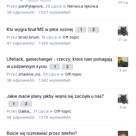
Przez
panPytajnick
,
26 Lipca
w
Nerwica lękowa
38
odpowiedzi
1 527
wyświetleń
Kto wygra finał MŚ w piłce nożnej
1
2
Przez
brum.brum
,
19 Lipca
w
Off-topic
47
odpowiedzi
1 345
wyświetleń
Lifehack, gamechanger - rzeczy, które nam pomagają
w codziennym życiu
1
2
Przez
shadow_no
,
29 Lipca
w
Off-topic
38
odpowiedzi
1 342
wyświetleń
Jakie macie plany jakby wojna się zaczęła u nas?
1
2
Przez
Dalila_
,
31 Lipca
w
Off-topic
48
odpowiedzi
1 276
wyświetleń
Boicie się rozmawiać przez telefon?