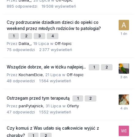
Przez
Dalila_
,
20 Lipca
w
Off-topic
885
odpowiedzi
19 508
wyświetleń
Czy podrzucanie dziadkom dzieci do opieki co
weekend przez młodych rodziców to patologia?
1
2
3
4
Przez
Dalila_
,
19 Lipca
w
Off-topic
75
odpowiedzi
2 377
wyświetleń
Wszędzie dobrze, ale w łóżku najlepiej...
1
2
Przez
KochamElcie
,
21 Lipca
w
Off-topic
48
odpowiedzi
1 564
wyświetleń
Ostrzegam przed tym terapeutą
1
2
Przez
panPytajnick
,
31 Lipca
w
Oferty
47
odpowiedzi
1 552
wyświetleń
Czy komuś z Was udało się całkowicie wyjść z
choroby?
1
2