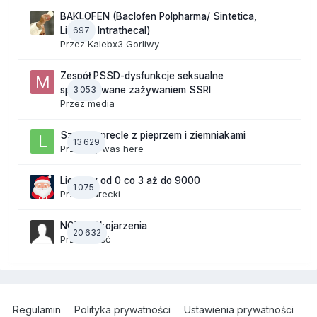
BAKLOFEN (Baclofen Polpharma/ Sintetica,
697
Lioresal Intrathecal)
Przez
Kalebx3 Gorliwy
Zespół PSSD-dysfunkcje seksualne
3 053
spowodowane zażywaniem SSRI
Przez
media
Szalone precle z pieprzem i ziemniakami
13 629
Przez
lily was here
Liczymy od 0 co 3 aż do 9000
1 075
Przez
Jurecki
NOWE Skojarzenia
20 632
Przez Gość
Regulamin
Polityka prywatności
Ustawienia prywatności