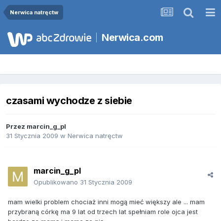
Nerwica natręctw
Nerwica.com
czasami wychodze z siebie
Przez
marcin_g_pl
31 Stycznia 2009
w
Nerwica natręctw
marcin_g_pl
Opublikowano
31 Stycznia 2009
mam wielki problem chociaż inni mogą mieć większy ale ... mam
przybraną córkę ma 9 lat od trzech lat spełniam role ojca jest