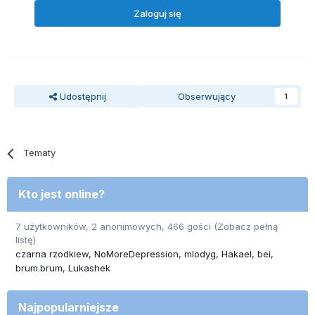
Zaloguj się
Udostępnij
Obserwujący
1
Tematy
Kto jest online?
7 użytkowników, 2 anonimowych, 466 gości
(Zobacz pełną
listę)
czarna rzodkiew
NoMoreDepression
mlodyg
Hakael
bei
brum.brum
Lukashek
Najpopularniejsze