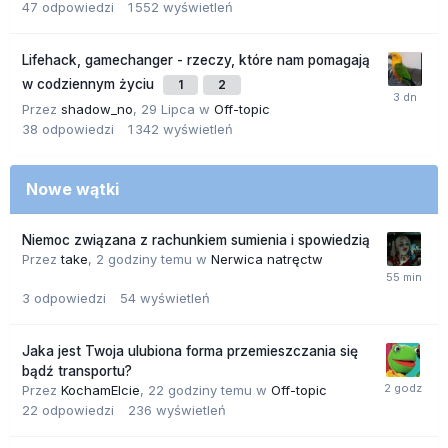
47
odpowiedzi
1 552
wyświetleń
Lifehack, gamechanger - rzeczy, które nam pomagają
w codziennym życiu
1
2
Przez
shadow_no
,
29 Lipca
w
Off-topic
38
odpowiedzi
1 342
wyświetleń
Nowe wątki
Niemoc związana z rachunkiem sumienia i spowiedzią
Przez
take
,
2 godziny temu
w
Nerwica natręctw
3
odpowiedzi
54
wyświetleń
Jaka jest Twoja ulubiona forma przemieszczania się
bądź transportu?
Przez
KochamElcie
,
22 godziny temu
w
Off-topic
22
odpowiedzi
236
wyświetleń