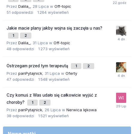
Przez
Dalila_
,
28 Lipca
w
Off-topic
51
odpowiedzi
1 264
wyświetleń
Jakie macie plany jakby wojna się zaczęła u nas?
1
2
Przez
Dalila_
,
31 Lipca
w
Off-topic
48
odpowiedzi
1 273
wyświetleń
Ostrzegam przed tym terapeutą
1
2
Przez
panPytajnick
,
31 Lipca
w
Oferty
47
odpowiedzi
1 548
wyświetleń
Czy komuś z Was udało się całkowicie wyjść z
choroby?
1
2
Przez
panPytajnick
,
26 Lipca
w
Nerwica lękowa
38
odpowiedzi
1 521
wyświetleń
Nowe wątki