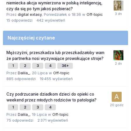
niemiecka akcja wymierzona w polską inteligencję,
czy da się po tym jakoś pozbierać?
Przez
digital extasy
,
Poniedziałek o 18:36
w
Off-topic
15
odpowiedzi
442
wyświetleń
Najczęściej czytane
Mężczyźni, przeszkadza lub przeszkadzałoby wam
że partnerka nosi wyzywające prowokujące stroje?
1
2
3
4
36
Przez
Dalila_
,
20 Lipca
w
Off-topic
885
odpowiedzi
19 455
wyświetleń
Czy podrzucanie dziadkom dzieci do opieki co
weekend przez młodych rodziców to patologia?
1
2
3
4
Przez
Dalila_
,
19 Lipca
w
Off-topic
75
odpowiedzi
2 371
wyświetleń