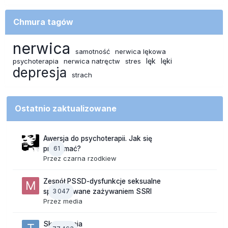
Chmura tagów
nerwica
samotność
nerwica lękowa
lęk
lęki
psychoterapia
nerwica natręctw
stres
depresja
strach
Ostatnio zaktualizowane
Awersja do psychoterapii. Jak się
61
przełamać?
Przez
czarna rzodkiew
Zespół PSSD-dysfunkcje seksualne
3 047
spowodowane zażywaniem SSRI
Przez
media
Skojarzenia