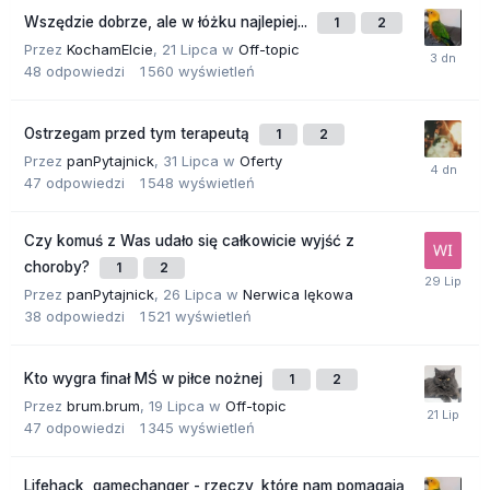
Wszędzie dobrze, ale w łóżku najlepiej...
1
2
Przez
KochamElcie
,
21 Lipca
w
Off-topic
48
odpowiedzi
1 560
wyświetleń
Ostrzegam przed tym terapeutą
1
2
Przez
panPytajnick
,
31 Lipca
w
Oferty
47
odpowiedzi
1 548
wyświetleń
Czy komuś z Was udało się całkowicie wyjść z
choroby?
1
2
Przez
panPytajnick
,
26 Lipca
w
Nerwica lękowa
38
odpowiedzi
1 521
wyświetleń
Kto wygra finał MŚ w piłce nożnej
1
2
Przez
brum.brum
,
19 Lipca
w
Off-topic
47
odpowiedzi
1 345
wyświetleń
Lifehack, gamechanger - rzeczy, które nam pomagają