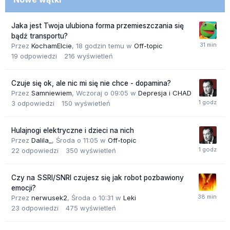
Jaka jest Twoja ulubiona forma przemieszczania się
bądź transportu?
Przez
KochamElcie
,
18 godzin temu
w
Off-topic
19
odpowiedzi
216
wyświetleń
Czuje się ok, ale nic mi się nie chce - dopamina?
Przez
Samniewiem
,
Wczoraj o 09:05
w
Depresja i CHAD
3
odpowiedzi
150
wyświetleń
Hulajnogi elektryczne i dzieci na nich
Przez
Dalila_
,
Środa o 11:05
w
Off-topic
22
odpowiedzi
350
wyświetleń
Czy na SSRI/SNRI czujesz się jak robot pozbawiony
emocji?
Przez
nerwusek2
,
Środa o 10:31
w
Leki
23
odpowiedzi
475
wyświetleń