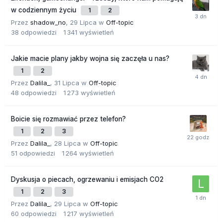
w codziennym życiu
1
2
Przez
shadow_no
,
29 Lipca
w
Off-topic
38
odpowiedzi
1 341
wyświetleń
Jakie macie plany jakby wojna się zaczęła u nas?
1
2
Przez
Dalila_
,
31 Lipca
w
Off-topic
48
odpowiedzi
1 273
wyświetleń
Boicie się rozmawiać przez telefon?
1
2
3
Przez
Dalila_
,
28 Lipca
w
Off-topic
51
odpowiedzi
1 264
wyświetleń
Dyskusja o piecach, ogrzewaniu i emisjach CO2
1
2
3
Przez
Dalila_
,
29 Lipca
w
Off-topic
60
odpowiedzi
1 217
wyświetleń