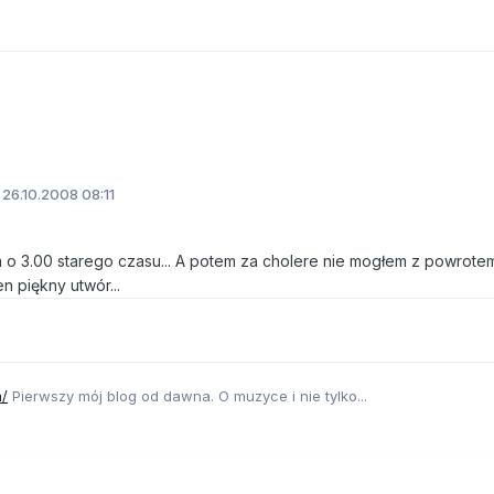
26.10.2008 08:11
łem o 3.00 starego czasu... A potem za cholere nie mogłem z powrotem
n piękny utwór...
m/
Pierwszy mój blog od dawna. O muzyce i nie tylko...