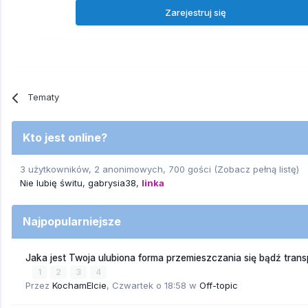
Zarejestruj się
Tematy
Kto jest online?
3 użytkowników, 2 anonimowych, 700 gości
(Zobacz pełną listę)
Nie lubię świtu
gabrysia38
linka
Najpopularniejsze
Jaka jest Twoja ulubiona forma przemieszczania się bądź trans
1
2
3
4
Przez
KochamElcie
,
Czwartek o 18:58
w
Off-topic