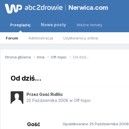
Nerwica.com
Nowe posty
Przeglądaj
Ważne tematy
Forum
Administracja
Użytkownicy online
Strona główna
Inne
Off-topic
Od dziś...
Od dziś...
Przez Gość Ridllic
25 Października 2008
w
Off-topic
Gość
Opublikowano
25 Października 2008