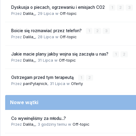
Dyskusja o piecach, ogrzewaniu i emisjach CO2
1
2
3
Przez
Dalila_
,
29 Lipca
w
Off-topic
Boicie się rozmawiać przez telefon?
1
2
3
Przez
Dalila_
,
28 Lipca
w
Off-topic
Jakie macie plany jakby wojna się zaczęła u nas?
1
2
Przez
Dalila_
,
31 Lipca
w
Off-topic
Ostrzegam przed tym terapeutą
1
2
Przez
panPytajnick
,
31 Lipca
w
Oferty
Nowe wątki
Co wywinęliśmy za młodu...?
Przez
Dalila_
,
3 godziny temu
w
Off-topic