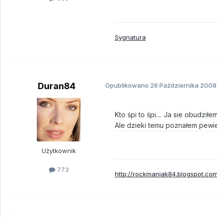
Sygnatura
Duran84
Opublikowano
26 Października 2008
Kto śpi to śpi.... Ja sie obudzi
Ale dzieki temu poznałem pewie
Użytkownik
773
http://rockmaniak84.blogspot.co