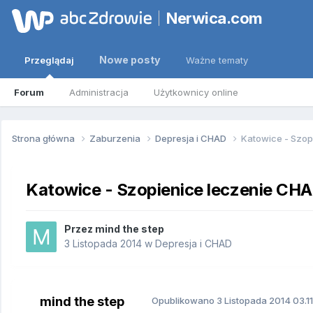
Nerwica.com
Nowe posty
Przeglądaj
Ważne tematy
Forum
Administracja
Użytkownicy online
Strona główna
Zaburzenia
Depresja i CHAD
Katowice - Szop
Katowice - Szopienice leczenie CH
Przez
mind the step
3 Listopada 2014
w
Depresja i CHAD
mind the step
Opublikowano
3 Listopada 2014
03.11