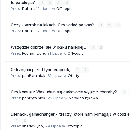
to patologia?
1
2
3
4
Przez
Dalila_
,
19 Lipca
w
Off-topic
Oczy - wzrok na lekach. Czy widać po was?
1
2
3
Przez
Dalila_
,
17 Lipca
w
Off-topic
Wszędzie dobrze, ale w łóżku najlepiej...
1
2
Przez
KochamElcie
,
21 Lipca
w
Off-topic
Ostrzegam przed tym terapeutą
1
2
Przez
panPytajnick
,
31 Lipca
w
Oferty
Czy komuś z Was udało się całkowicie wyjść z choroby?
1
Przez
panPytajnick
,
26 Lipca
w
Nerwica lękowa
Lifehack, gamechanger - rzeczy, które nam pomagają w codzi
1
2
Przez
shadow_no
,
29 Lipca
w
Off-topic