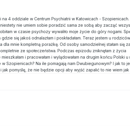
li na 4 oddziale w Centrum Psychiatrii w Katowicach - Szopienicach
 niestety nie umiem sobie poradzić sama ze sobą aby zacząć wszy
robiłam w czasie psychozy wywaliło moje życie do góry nogami. Sp
 gdzie się jakoś odnalazłam i poskładałam. Teraz jestem u rodziców
za dla mnie kompletną porażkę. Od osoby samodzielnej stałam się z
 kompletnie ze społeczeństwa. Podczas epizodu zniknęłam z życia
 mieszkałam i pracowałam i wylądowałam na drugim końcu Polski u 
le w Szopienicach? Na ile pomagają nam Dwubiegunowym? I jak to je
 jak pomyślę, że nie będzie opcji aby wyjść zapalić to nie wiem jak