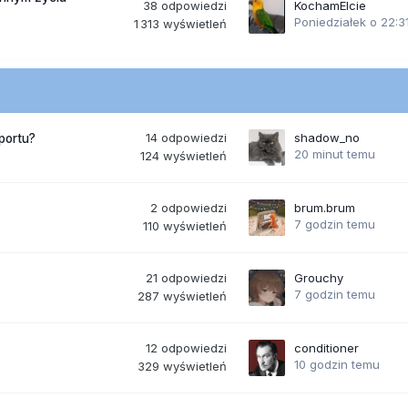
38
odpowiedzi
KochamElcie
Poniedziałek o 22:3
1 313
wyświetleń
14
odpowiedzi
shadow_no
portu?
20 minut temu
124
wyświetleń
2
odpowiedzi
brum.brum
7 godzin temu
110
wyświetleń
21
odpowiedzi
Grouchy
7 godzin temu
287
wyświetleń
12
odpowiedzi
conditioner
10 godzin temu
329
wyświetleń