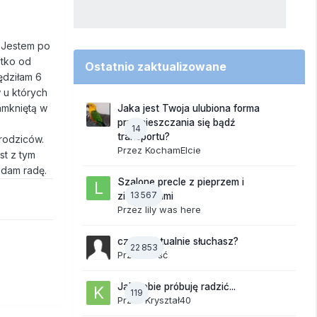
. Jestem po
stko od
Ostatnio zaktualizowane
ędziłam 6
 u których
amkniętą w
Jaka jest Twoja ulubiona forma
przemieszczania się bądź
14
transportu?
rodziców.
Przez
KochamElcie
st z tym
 dam radę.
Szalone precle z pieprzem i
13 567
ziemniakami
Przez
lily was here
czego aktualnie słuchasz?
22 853
Przez Gość
Jak sobie próbuję radzić...
119
Przez
Kryształ40