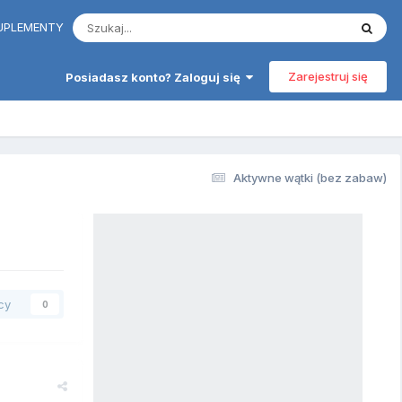
 SUPLEMENTY
Zarejestruj się
Posiadasz konto? Zaloguj się
Aktywne wątki (bez zabaw)
cy
0