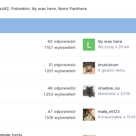
asz82
Potomkini
lily was here
Noire Panthere
60
odpowiedzi
lily was here
Wczoraj o 20:44
1 157
wyświetleń
51
odpowiedzi
brum.brum
6 godzin temu
1 201
wyświetleń
48
odpowiedzi
shadow_no
Niedziela o 23:16
1 253
wyświetleń
47
odpowiedzi
mała_mi123
Poniedziałek o 11:45
1 519
wyświetleń
ennym życiu