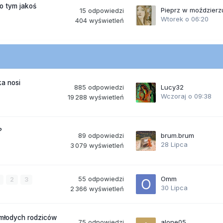
po tym jakoś
Pieprz w moździerz
15
odpowiedzi
Wtorek o 06:20
404
wyświetleń
a nosi
885
odpowiedzi
Lucy32
Wczoraj o 09:38
19 288
wyświetleń
?
89
odpowiedzi
brum.brum
28 Lipca
3 079
wyświetleń
55
odpowiedzi
Omm
2
3
30 Lipca
2 366
wyświetleń
 młodych rodziców
75
odpowiedzi
alone05