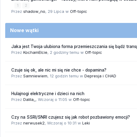
1
2
Przez
shadow_no
,
29 Lipca
w
Off-topic
Nowe wątki
Jaka jest Twoja ulubiona forma przemieszczania się bądź trans
Przez
KochamElcie
,
2 godziny temu
w
Off-topic
Czuje się ok, ale nic mi się nie chce - dopamina?
Przez
Samniewiem
,
12 godzin temu
w
Depresja i CHAD
Hulajnogi elektryczne i dzieci na nich
Przez
Dalila_
,
Wczoraj o 11:05
w
Off-topic
Czy na SSRI/SNRI czujesz się jak robot pozbawiony emocji?
Przez
nerwusek2
,
Wczoraj o 10:31
w
Leki