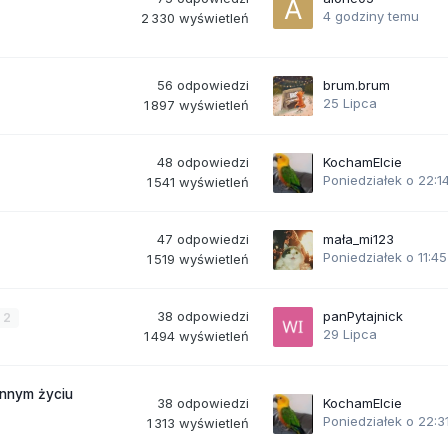
4 godziny temu
2 330
wyświetleń
56
odpowiedzi
brum.brum
25 Lipca
1 897
wyświetleń
48
odpowiedzi
KochamElcie
Poniedziałek o 22:1
1 541
wyświetleń
47
odpowiedzi
mała_mi123
Poniedziałek o 11:45
1 519
wyświetleń
38
odpowiedzi
panPytajnick
2
29 Lipca
1 494
wyświetleń
ennym życiu
38
odpowiedzi
KochamElcie
Poniedziałek o 22:3
1 313
wyświetleń