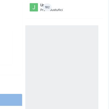
Upały
182
Przez
Justufici