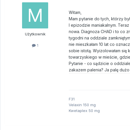
Witam,
Mam pytanie do tych, którzy by
I epizodzie maniakalnym. Teraz
nowa. Diagnoza CHAD i to co z
Użytkownik
tygodni na oddziale zamkniętym
nie mieszkałam 10 lat co oznac
1
sobie istotą. Wyizolowałam się
towarzyskiego w mieście, gdzie
Pytanie - co sądzicie o oddzia
zakazem palenia? Ja palę dużo i
F31
Velaxin 150 mg
Kwetaplex 50 mg