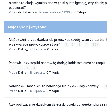
niemiecka akcja wymierzona w polską inteligencję, czy da się 
pozbierać?
Przez
digital extasy
,
Poniedziałek o 18:36
w
Off-topic
Najczęściej czytane
Mężczyźni, przeszkadza lub przeszkadzałoby wam że partnerk
wyzywające prowokujące stroje?
1
2
3
4
36
Przez
Dalila_
,
20 Lipca
w
Off-topic
Panowie, czy szpilki naprawdę dodają kobietom dużo seksapilu
1
2
3
4
Przez
Dalila_
,
16 Lipca
w
Off-topic
Naiwność - masz się za naiwnego lub byłeś kiedyś naiwny?
1
Przez
Dalila_
,
16 Lipca
w
Off-topic
Czy podrzucanie dziadkom dzieci do opieki co weekend przez