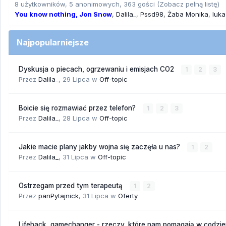
8 użytkowników, 5 anonimowych, 363 gości
(Zobacz pełną listę)
You know nothing, Jon Snow
Dalila_
Pssd98
Żaba Monika
luk
Najpopularniejsze
Dyskusja o piecach, ogrzewaniu i emisjach CO2
1
2
3
Przez
Dalila_
,
29 Lipca
w
Off-topic
Boicie się rozmawiać przez telefon?
1
2
3
Przez
Dalila_
,
28 Lipca
w
Off-topic
Jakie macie plany jakby wojna się zaczęła u nas?
1
2
Przez
Dalila_
,
31 Lipca
w
Off-topic
Ostrzegam przed tym terapeutą
1
2
Przez
panPytajnick
,
31 Lipca
w
Oferty
Lifehack, gamechanger - rzeczy, które nam pomagają w codzi