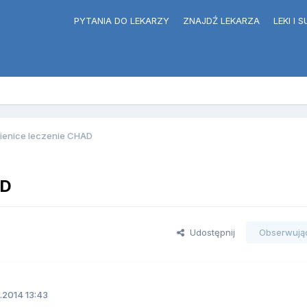
PYTANIA DO LEKARZY
ZNAJDŹ LEKARZA
LEKI I
ienice leczenie CHAD
AD
Udostępnij
Obserwują
.2014 13:43