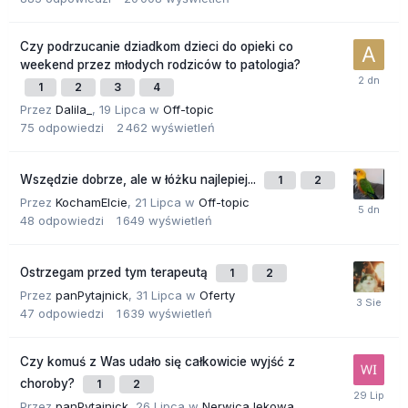
Czy podrzucanie dziadkom dzieci do opieki co
weekend przez młodych rodziców to patologia?
1
2
3
4
Przez
Dalila_
,
19 Lipca
w
Off-topic
75
odpowiedzi
2 462
wyświetleń
Wszędzie dobrze, ale w łóżku najlepiej...
1
2
Przez
KochamElcie
,
21 Lipca
w
Off-topic
48
odpowiedzi
1 649
wyświetleń
Ostrzegam przed tym terapeutą
1
2
Przez
panPytajnick
,
31 Lipca
w
Oferty
47
odpowiedzi
1 639
wyświetleń
Czy komuś z Was udało się całkowicie wyjść z
choroby?
1
2
Przez
panPytajnick
,
26 Lipca
w
Nerwica lękowa