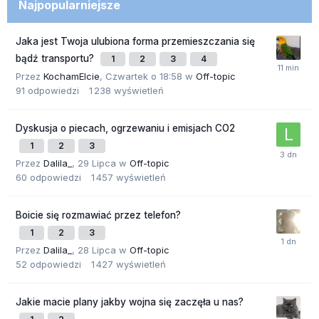
Najpopularniejsze
Jaka jest Twoja ulubiona forma przemieszczania się
bądź transportu?
1
2
3
4
Przez
KochamElcie
,
Czwartek o 18:58
w
Off-topic
91
odpowiedzi
1 238
wyświetleń
Dyskusja o piecach, ogrzewaniu i emisjach CO2
1
2
3
Przez
Dalila_
,
29 Lipca
w
Off-topic
60
odpowiedzi
1 457
wyświetleń
Boicie się rozmawiać przez telefon?
1
2
3
Przez
Dalila_
,
28 Lipca
w
Off-topic
52
odpowiedzi
1 427
wyświetleń
Jakie macie plany jakby wojna się zaczęła u nas?