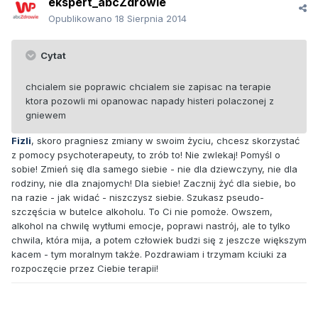
ekspert_abcZdrowie
Opublikowano
18 Sierpnia 2014
Cytat
chcialem sie poprawic chcialem sie zapisac na terapie
ktora pozowli mi opanowac napady histeri polaczonej z
gniewem
Fizli
, skoro pragniesz zmiany w swoim życiu, chcesz skorzystać
z pomocy psychoterapeuty, to zrób to! Nie zwlekaj! Pomyśl o
sobie! Zmień się dla samego siebie - nie dla dziewczyny, nie dla
rodziny, nie dla znajomych! Dla siebie! Zacznij żyć dla siebie, bo
na razie - jak widać - niszczysz siebie. Szukasz pseudo-
szczęścia w butelce alkoholu. To Ci nie pomoże. Owszem,
alkohol na chwilę wytłumi emocje, poprawi nastrój, ale to tylko
chwila, która mija, a potem człowiek budzi się z jeszcze większym
kacem - tym moralnym także. Pozdrawiam i trzymam kciuki za
rozpoczęcie przez Ciebie terapii!