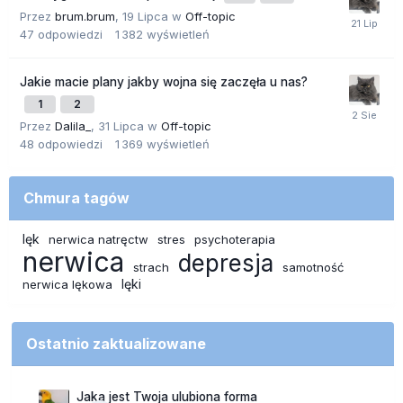
Przez
brum.brum
,
19 Lipca
w
Off-topic
47
odpowiedzi
1 382
wyświetleń
Jakie macie plany jakby wojna się zaczęła u nas?
1
2
Przez
Dalila_
,
31 Lipca
w
Off-topic
48
odpowiedzi
1 369
wyświetleń
Chmura tagów
lęk
nerwica natręctw
stres
psychoterapia
nerwica
depresja
strach
samotność
lęki
nerwica lękowa
Ostatnio zaktualizowane
Jaka jest Twoja ulubiona forma