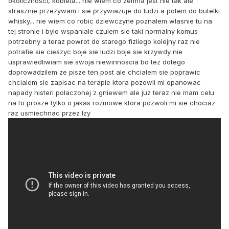
okolicznosci, kobieta... nie wiem co zemna jest nie tak ale
strasznie przezywam i sie przywiazuje do ludzi a potem do butelki
whisky... nie wiem co robic dziewczyne poznalem wlasnie tu na
tej stronie i bylo wspaniale czulem sie taki normalny komus
potrzebny a teraz powrot do starego fizliego kolejny raz nie
potrafie sie cieszyc boje sie ludzi boje sie krzywdy nie
usprawiedliwiam sie swoja niewinnoscia bo tez dotego
doprowadzilem ze pisze ten post ale chcialem sie poprawic
chcialem sie zapisac na terapie ktora pozowli mi opanowac
napady histeri polaczonej z gniewem ale juz teraz nie mam celu
na to prosze tylko o jakas rozmowe ktora pozwoli mi sie chociaz
raz usmiechnac przez lzy