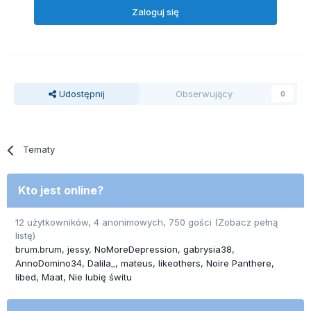
Zaloguj się
Udostępnij
Obserwujący
0
Tematy
Kto jest online?
12 użytkowników, 4 anonimowych, 750 gości
(Zobacz pełną
listę)
brum.brum
jessy
NoMoreDepression
gabrysia38
AnnoDomino34
Dalila_
mateus
likeothers
Noire Panthere
libed
Maat
Nie lubię świtu