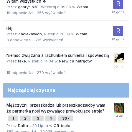
Witam wszystkich 🍀
Przez
gabrysia38
,
Wczoraj o 09:06
w
Witam
19
odpowiedzi
256
wyświetleń
Hej
Przez
Zaciekawion
,
Piątek o 20:39
w
Witam
8
odpowiedzi
215
wyświetleń
Niemoc związana z rachunkiem sumienia i spowiedzią
Przez
take
,
Piątek o 14:34
w
Nerwica natręctw
15
odpowiedzi
270
wyświetleń
Najczęściej czytane
Mężczyźni, przeszkadza lub przeszkadzałoby wam
że partnerka nosi wyzywające prowokujące stroje?
1
2
3
4
36
Przez
Dalila_
,
20 Lipca
w
Off-topic
885
odpowiedzi
20 008
wyświetleń