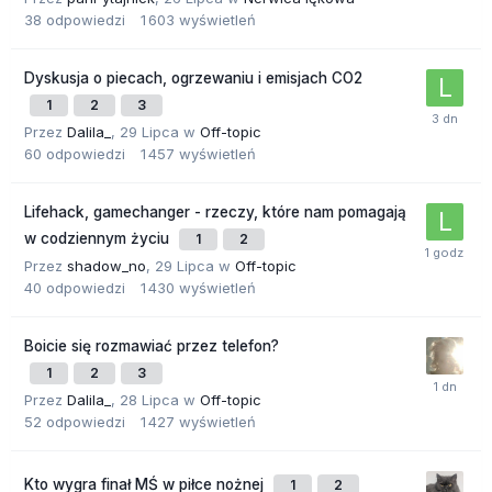
38
odpowiedzi
1 603
wyświetleń
Dyskusja o piecach, ogrzewaniu i emisjach CO2
1
2
3
Przez
Dalila_
,
29 Lipca
w
Off-topic
60
odpowiedzi
1 457
wyświetleń
Lifehack, gamechanger - rzeczy, które nam pomagają
w codziennym życiu
1
2
Przez
shadow_no
,
29 Lipca
w
Off-topic
40
odpowiedzi
1 430
wyświetleń
Boicie się rozmawiać przez telefon?
1
2
3
Przez
Dalila_
,
28 Lipca
w
Off-topic
52
odpowiedzi
1 427
wyświetleń
Kto wygra finał MŚ w piłce nożnej
1
2