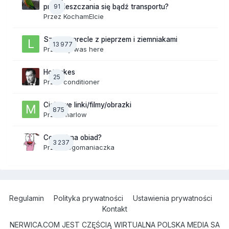
91
przemieszczania się bądź transportu?
Przez
KochamElcie
Szalone precle z pieprzem i ziemniakami
13 977
Przez
lily was here
Hot takes
25
Przez
conditioner
Ciekawe linki/filmy/obrazki
875
Przez
marlow
Co dziś na obiad?
3 237
Przez
dogomaniaczka
Regulamin
Polityka prywatności
Ustawienia prywatności
Kontakt
NERWICA.COM JEST CZĘŚCIĄ WIRTUALNA POLSKA MEDIA SA