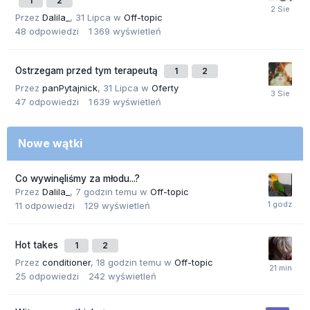
1
2
Przez
Dalila_
,
31 Lipca
w
Off-topic
48
odpowiedzi
1 369
wyświetleń
Ostrzegam przed tym terapeutą
1
2
Przez
panPytajnick
,
31 Lipca
w
Oferty
47
odpowiedzi
1 639
wyświetleń
Nowe wątki
Co wywinęliśmy za młodu...?
Przez
Dalila_
,
7 godzin temu
w
Off-topic
11
odpowiedzi
129
wyświetleń
Hot takes
1
2
Przez
conditioner
,
18 godzin temu
w
Off-topic
25
odpowiedzi
242
wyświetleń