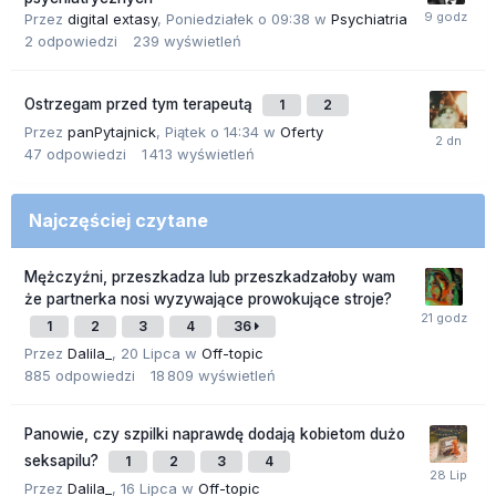
Przez
digital extasy
,
Poniedziałek o 09:38
w
Psychiatria
2
odpowiedzi
239
wyświetleń
Ostrzegam przed tym terapeutą
1
2
Przez
panPytajnick
,
Piątek o 14:34
w
Oferty
47
odpowiedzi
1 413
wyświetleń
Najczęściej czytane
Mężczyźni, przeszkadza lub przeszkadzałoby wam
że partnerka nosi wyzywające prowokujące stroje?
1
2
3
4
36
Przez
Dalila_
,
20 Lipca
w
Off-topic
885
odpowiedzi
18 809
wyświetleń
Panowie, czy szpilki naprawdę dodają kobietom dużo
seksapilu?
1
2
3
4
Przez
Dalila_
,
16 Lipca
w
Off-topic