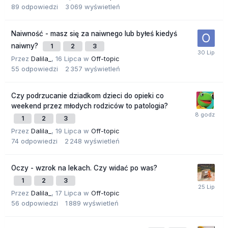
89
odpowiedzi
3 069
wyświetleń
Naiwność - masz się za naiwnego lub byłeś kiedyś
naiwny?
1
2
3
Przez
Dalila_
,
16 Lipca
w
Off-topic
55
odpowiedzi
2 357
wyświetleń
Czy podrzucanie dziadkom dzieci do opieki co
weekend przez młodych rodziców to patologia?
1
2
3
Przez
Dalila_
,
19 Lipca
w
Off-topic
74
odpowiedzi
2 248
wyświetleń
Oczy - wzrok na lekach. Czy widać po was?
1
2
3
Przez
Dalila_
,
17 Lipca
w
Off-topic
56
odpowiedzi
1 889
wyświetleń