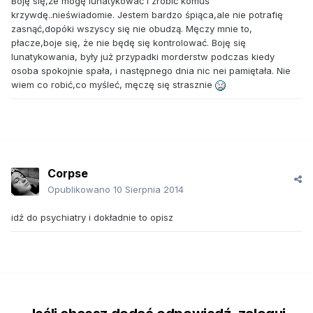
Boję się,że mogę lunatykować i zrobić komuś
krzywdę..nieświadomie. Jestem bardzo śpiąca,ale nie potrafię
zasnąć,dopóki wszyscy się nie obudzą. Męczy mnie to,
płacze,boje się, że nie będę się kontrolować. Boję się
lunatykowania, były już przypadki morderstw podczas kiedy
osoba spokojnie spała, i następnego dnia nic nei pamiętała. Nie
wiem co robić,co myśleć, męczę się strasznie
Corpse
Opublikowano
10 Sierpnia 2014
idź do psychiatry i dokładnie to opisz