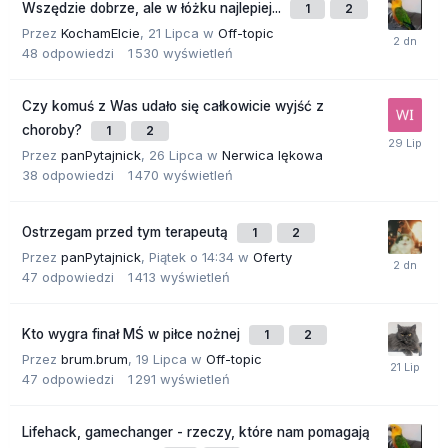
Wszędzie dobrze, ale w łóżku najlepiej...
1
2
Przez
KochamElcie
,
21 Lipca
w
Off-topic
48
odpowiedzi
1 530
wyświetleń
Czy komuś z Was udało się całkowicie wyjść z
choroby?
1
2
Przez
panPytajnick
,
26 Lipca
w
Nerwica lękowa
38
odpowiedzi
1 470
wyświetleń
Ostrzegam przed tym terapeutą
1
2
Przez
panPytajnick
,
Piątek o 14:34
w
Oferty
47
odpowiedzi
1 413
wyświetleń
Kto wygra finał MŚ w piłce nożnej
1
2
Przez
brum.brum
,
19 Lipca
w
Off-topic
47
odpowiedzi
1 291
wyświetleń
Lifehack, gamechanger - rzeczy, które nam pomagają