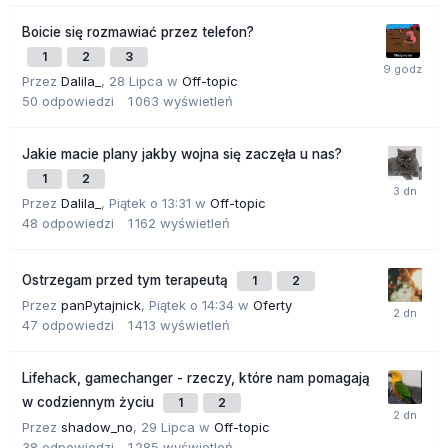
Boicie się rozmawiać przez telefon?
1
2
3
Przez
Dalila_
,
28 Lipca
w
Off-topic
50
odpowiedzi
1 063
wyświetleń
Jakie macie plany jakby wojna się zaczęła u nas?
1
2
Przez
Dalila_
,
Piątek o 13:31
w
Off-topic
48
odpowiedzi
1 162
wyświetleń
Ostrzegam przed tym terapeutą
1
2
Przez
panPytajnick
,
Piątek o 14:34
w
Oferty
47
odpowiedzi
1 413
wyświetleń
Lifehack, gamechanger - rzeczy, które nam pomagają
w codziennym życiu
1
2
Przez
shadow_no
,
29 Lipca
w
Off-topic
38
odpowiedzi
1 285
wyświetleń