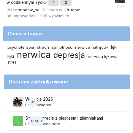
w codziennym życiu
1
2
Przez
shadow_no
,
29 Lipca
w
Off-topic
38
odpowiedzi
1 285
wyświetleń
Chmura tagów
lęk
psychoterapia
strach
samotność
nerwica natręctw
nerwica
depresja
lęki
nerwica lękowa
stres
Ostatnio zaktualizowane
Wakacje 2026
93
Przez
sailorka
Szalone precle z pieprzem i ziemniakami
13 500
Przez
lily was here