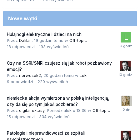
Nowe wątki
Hulajnogi elektryczne i dzieci na nich
Przez
Dalila_
,
19 godzin temu
w
Off-topic
18
odpowiedzi
193
wyświetleń
Czy na SSRI/SNRI czujesz się jak robot pozbawiony
emocji?
Przez
nerwusek2
,
20 godzin temu
w
Leki
9
odpowiedzi
220
wyświetleń
niemiecka akcja wymierzona w polską inteligencję,
czy da się po tym jakoś pozbierać?
Przez
digital extasy
,
Poniedziałek o 18:36
w
Off-topic
15
odpowiedzi
334
wyświetleń
Patologie i nieprawidłowości ze szpitali
psychiatrycznych