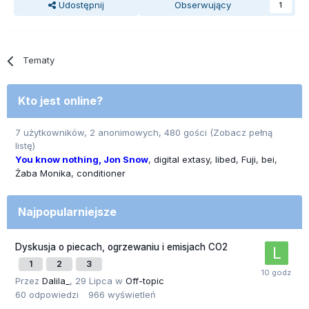
Udostępnij
Obserwujący
1
Tematy
Kto jest online?
7 użytkowników, 2 anonimowych, 480 gości
(Zobacz pełną
listę)
You know nothing, Jon Snow
digital extasy
libed
Fuji
bei
Żaba Monika
conditioner
Najpopularniejsze
Dyskusja o piecach, ogrzewaniu i emisjach CO2
1
2
3
Przez
Dalila_
,
29 Lipca
w
Off-topic
60
odpowiedzi
966
wyświetleń