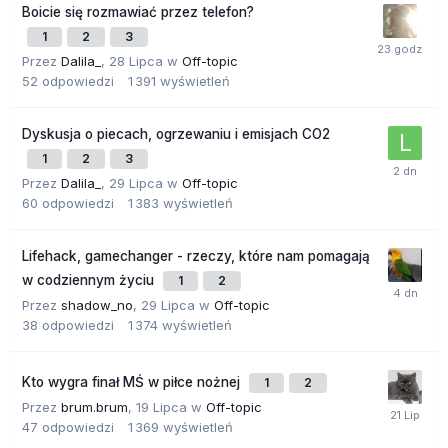
Boicie się rozmawiać przez telefon?
1
2
3
Przez
Dalila_
,
28 Lipca
w
Off-topic
52
odpowiedzi
1 391
wyświetleń
Dyskusja o piecach, ogrzewaniu i emisjach CO2
1
2
3
Przez
Dalila_
,
29 Lipca
w
Off-topic
60
odpowiedzi
1 383
wyświetleń
Lifehack, gamechanger - rzeczy, które nam pomagają
w codziennym życiu
1
2
Przez
shadow_no
,
29 Lipca
w
Off-topic
38
odpowiedzi
1 374
wyświetleń
Kto wygra finał MŚ w piłce nożnej
1
2
Przez
brum.brum
,
19 Lipca
w
Off-topic
47
odpowiedzi
1 369
wyświetleń