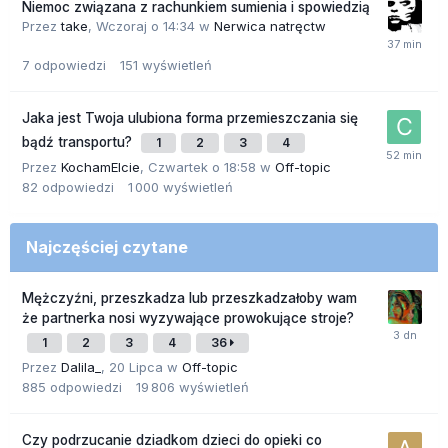
Niemoc związana z rachunkiem sumienia i spowiedzią
Przez
take
,
Wczoraj o 14:34
w
Nerwica natręctw
7
odpowiedzi
151
wyświetleń
Jaka jest Twoja ulubiona forma przemieszczania się
bądź transportu?
1
2
3
4
Przez
KochamElcie
,
Czwartek o 18:58
w
Off-topic
82
odpowiedzi
1 000
wyświetleń
Najczęściej czytane
Mężczyźni, przeszkadza lub przeszkadzałoby wam
że partnerka nosi wyzywające prowokujące stroje?
1
2
3
4
36
Przez
Dalila_
,
20 Lipca
w
Off-topic
885
odpowiedzi
19 806
wyświetleń
Czy podrzucanie dziadkom dzieci do opieki co