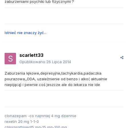
zaburzeniami psychiki lub fizycznymi ?
Istnieć nie znaczy żyć...
scarlett33
Opublikowano
26 Lipca 2014
Zaburzenia lękowe,depresyjne,tachykardia,padaczka
pourazowa,,DDA, uzależnienie od benzo i alko( aktualnie
niepijącą) i pewnie coś jeszcze ale do lekarza nie ide
clonazepam -co najmniej 4 mg dziennie
rexetin 20 mg 1-1-0
chlorprothixen15 mg-15 mg-100 mg