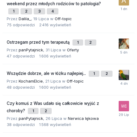
weekend przez młodych rodziców to patologia?
1
2
3
4
Przez
Dalila_
,
19 Lipca
w
Off-topic
75
odpowiedzi
2 416
wyświetleń
Ostrzegam przed tym terapeutą
1
2
Przez
panPytajnick
,
31 Lipca
w
Oferty
47
odpowiedzi
1 606
wyświetleń
Wszędzie dobrze, ale w łóżku najlepiej...
1
2
Przez
KochamElcie
,
21 Lipca
w
Off-topic
48
odpowiedzi
1 600
wyświetleń
Czy komuś z Was udało się całkowicie wyjść z
choroby?
1
2
Przez
panPytajnick
,
26 Lipca
w
Nerwica lękowa
38
odpowiedzi
1 568
wyświetleń