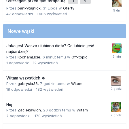
Ostrzegam przed tym terapeutą
1
2
Przez
panPytajnick
,
31 Lipca
w
Oferty
47
odpowiedzi
1 606
wyświetleń
Nowe wątki
Jaka jest Wasza ulubiona dieta? Co lubicie jeść
najbardziej?
Przez
KochamElcie
,
6 minut temu
w
Off-topic
1
odpowiedź
12
wyświetleń
Witam wszystkich 🍀
Przez
gabrysia38
,
7 godzin temu
w
Witam
18
odpowiedzi
182
wyświetleń
Hej
Przez
Zaciekawion
,
20 godzin temu
w
Witam
7
odpowiedzi
170
wyświetleń