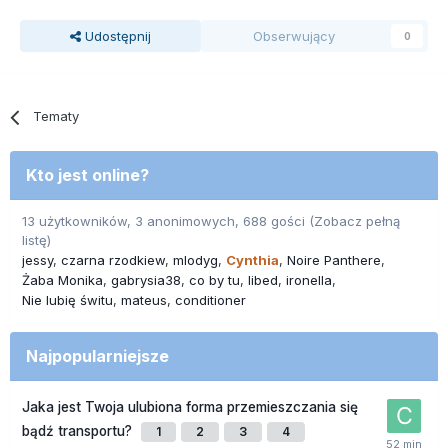
Udostępnij
Obserwujący
0
Tematy
Kto jest online?
13 użytkowników, 3 anonimowych, 688 gości
(Zobacz pełną
listę)
jessy
czarna rzodkiew
mlodyg
Cynthia
Noire Panthere
Żaba Monika
gabrysia38
co by tu
libed
ironella
Nie lubię świtu
mateus
conditioner
Najpopularniejsze
Jaka jest Twoja ulubiona forma przemieszczania się
bądź transportu?
1
2
3
4