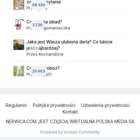
zadajesz pytanie
68 490
Przez
jaaa
Co dziś na obiad?
3 236
Przez
dogomaniaczka
Jaka jest Wasza ulubiona dieta? Co lubicie
0
jeść najbardziej?
Przez
KochamElcie
Co teraz robisz?
29 963
Przez
Anja01
Regulamin
Polityka prywatności
Ustawienia prywatności
Kontakt
NERWICA.COM JEST CZĘŚCIĄ WIRTUALNA POLSKA MEDIA SA
Powered by Invision Community