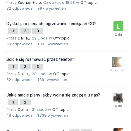
Przez
KochamElcie
,
Czwartek o 18:58
w
Off-topic
82
odpowiedzi
997
wyświetleń
Dyskusja o piecach, ogrzewaniu i emisjach CO2
1
2
3
Przez
Dalila_
,
29 Lipca
w
Off-topic
60
odpowiedzi
1 383
wyświetleń
Boicie się rozmawiać przez telefon?
1
2
3
Przez
Dalila_
,
28 Lipca
w
Off-topic
52
odpowiedzi
1 391
wyświetleń
Jakie macie plany jakby wojna się zaczęła u nas?
1
2
Przez
Dalila_
,
31 Lipca
w
Off-topic
48
odpowiedzi
1 338
wyświetleń