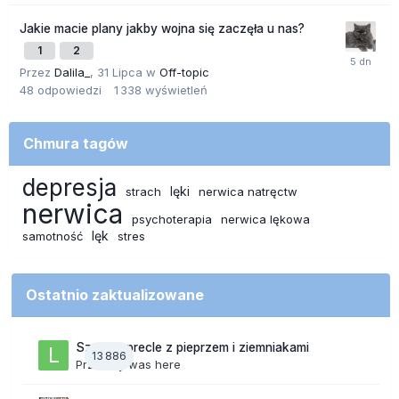
Jakie macie plany jakby wojna się zaczęła u nas?
1
2
Przez
Dalila_
,
31 Lipca
w
Off-topic
48
odpowiedzi
1 338
wyświetleń
Chmura tagów
depresja
lęki
strach
nerwica natręctw
nerwica
psychoterapia
nerwica lękowa
lęk
samotność
stres
Ostatnio zaktualizowane
Szalone precle z pieprzem i ziemniakami
13 886
Przez
lily was here