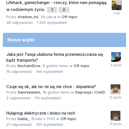
Lifehack, gamechanger - rzeczy, które nam pomagają
w codziennym życiu
1
2
Przez
shadow_no
,
29 Lipca
w
Off-topic
38
odpowiedzi
1 325
wyświetleń
Nowe wątki
Jaka jest Twoja ulubiona forma przemieszczania się
bądź transportu?
Przez
KochamElcie
,
8 godzin temu
w
Off-topic
15
odpowiedzi
144
wyświetleń
Czuje się ok, ale nic mi się nie chce - dopamina?
Przez
Samniewiem
,
18 godzin temu
w
Depresja i CHAD
2
odpowiedzi
115
wyświetleń
Hulajnogi elektryczne i dzieci na nich
Przez
Dalila_
,
Środa o 11:05
w
Off-topic
21
odpowiedzi
301
wyświetleń