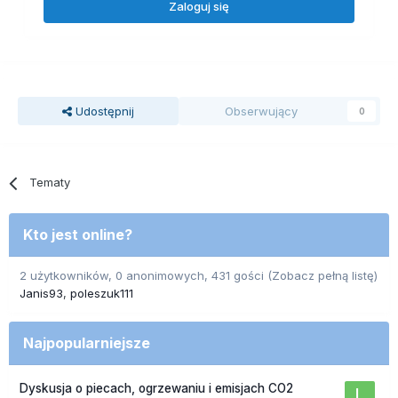
Zaloguj się
Udostępnij
Obserwujący
0
Tematy
Kto jest online?
2 użytkowników, 0 anonimowych, 431 gości
(Zobacz pełną listę)
Janis93
poleszuk111
Najpopularniejsze
Dyskusja o piecach, ogrzewaniu i emisjach CO2