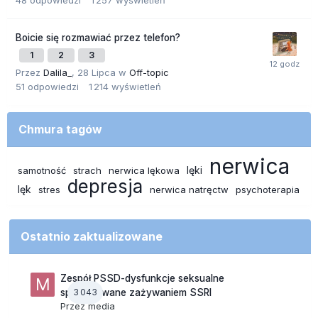
48
odpowiedzi
1 257
wyświetleń
Boicie się rozmawiać przez telefon?
1
2
3
Przez
Dalila_
,
28 Lipca
w
Off-topic
51
odpowiedzi
1 214
wyświetleń
Chmura tagów
nerwica
lęki
samotność
strach
nerwica lękowa
depresja
lęk
stres
nerwica natręctw
psychoterapia
Ostatnio zaktualizowane
Zespół PSSD-dysfunkcje seksualne
3 043
spowodowane zażywaniem SSRI
Przez
media