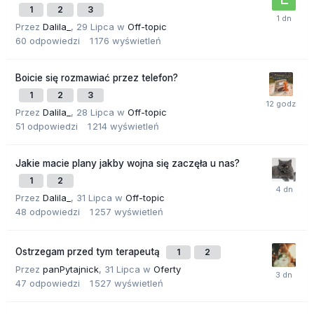
1
2
3
Przez
Dalila_
,
29 Lipca
w
Off-topic
60
odpowiedzi
1 176
wyświetleń
Boicie się rozmawiać przez telefon?
1
2
3
Przez
Dalila_
,
28 Lipca
w
Off-topic
51
odpowiedzi
1 214
wyświetleń
Jakie macie plany jakby wojna się zaczęła u nas?
1
2
Przez
Dalila_
,
31 Lipca
w
Off-topic
48
odpowiedzi
1 257
wyświetleń
Ostrzegam przed tym terapeutą
1
2
Przez
panPytajnick
,
31 Lipca
w
Oferty
47
odpowiedzi
1 527
wyświetleń