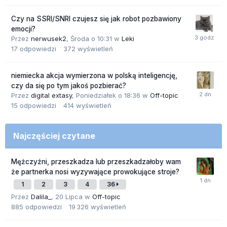
Czy na SSRI/SNRI czujesz się jak robot pozbawiony
emocji?
Przez
nerwusek2
,
Środa o 10:31
w
Leki
17
odpowiedzi
372
wyświetleń
niemiecka akcja wymierzona w polską inteligencję,
czy da się po tym jakoś pozbierać?
Przez
digital extasy
,
Poniedziałek o 18:36
w
Off-topic
15
odpowiedzi
414
wyświetleń
Najczęściej czytane
Mężczyźni, przeszkadza lub przeszkadzałoby wam
że partnerka nosi wyzywające prowokujące stroje?
1
2
3
4
36
Przez
Dalila_
,
20 Lipca
w
Off-topic
885
odpowiedzi
19 326
wyświetleń