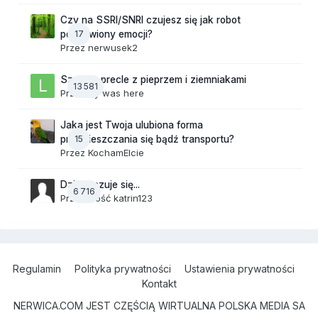
Czy na SSRI/SNRI czujesz się jak robot
17
pozbawiony emocji?
Przez
nerwusek2
Szalone precle z pieprzem i ziemniakami
13 581
Przez
lily was here
Jaka jest Twoja ulubiona forma
15
przemieszczania się bądź transportu?
Przez
KochamElcie
Dzisiaj czuje się...
6 716
Przez Gość katrin123
Regulamin
Polityka prywatności
Ustawienia prywatności
Kontakt
NERWICA.COM JEST CZĘŚCIĄ WIRTUALNA POLSKA MEDIA SA