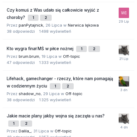
Czy komuś z Was udało się całkowicie wyjść z
choroby?
1
2
Przez
panPytajnick
,
26 Lipca
w
Nerwica lękowa
38
odpowiedzi
1 498
wyświetleń
Kto wygra finał MŚ w piłce nożnej
1
2
Przez
brum.brum
,
19 Lipca
w
Off-topic
47
odpowiedzi
1 333
wyświetleń
Lifehack, gamechanger - rzeczy, które nam pomagają
w codziennym życiu
1
2
Przez
shadow_no
,
29 Lipca
w
Off-topic
38
odpowiedzi
1 325
wyświetleń
Jakie macie plany jakby wojna się zaczęła u nas?
1
2
Przez
Dalila_
,
31 Lipca
w
Off-topic