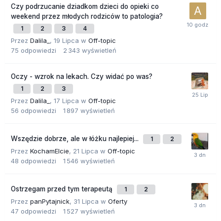
Czy podrzucanie dziadkom dzieci do opieki co
weekend przez młodych rodziców to patologia?
1
2
3
4
Przez
Dalila_
,
19 Lipca
w
Off-topic
75
odpowiedzi
2 343
wyświetleń
Oczy - wzrok na lekach. Czy widać po was?
1
2
3
Przez
Dalila_
,
17 Lipca
w
Off-topic
56
odpowiedzi
1 897
wyświetleń
Wszędzie dobrze, ale w łóżku najlepiej...
1
2
Przez
KochamElcie
,
21 Lipca
w
Off-topic
48
odpowiedzi
1 546
wyświetleń
Ostrzegam przed tym terapeutą
1
2
Przez
panPytajnick
,
31 Lipca
w
Oferty
47
odpowiedzi
1 527
wyświetleń