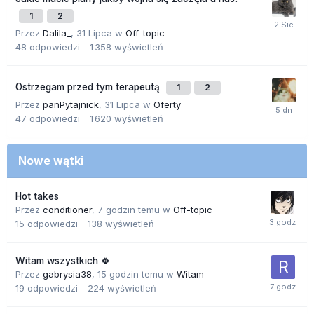
1
2
Przez
Dalila_
,
31 Lipca
w
Off-topic
48
odpowiedzi
1 358
wyświetleń
Ostrzegam przed tym terapeutą
1
2
Przez
panPytajnick
,
31 Lipca
w
Oferty
47
odpowiedzi
1 620
wyświetleń
Nowe wątki
Hot takes
Przez
conditioner
,
7 godzin temu
w
Off-topic
15
odpowiedzi
138
wyświetleń
Witam wszystkich 🍀
Przez
gabrysia38
,
15 godzin temu
w
Witam
19
odpowiedzi
224
wyświetleń