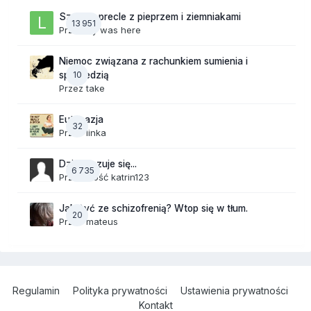
Szalone precle z pieprzem i ziemniakami
13 951
Przez
lily was here
Niemoc związana z rachunkiem sumienia i
10
spowiedzią
Przez
take
Eutanazja
32
Przez
linka
Dzisiaj czuje się...
6 735
Przez Gość katrin123
Jak żyć ze schizofrenią? Wtop się w tłum.
20
Przez
mateus
Regulamin
Polityka prywatności
Ustawienia prywatności
Kontakt