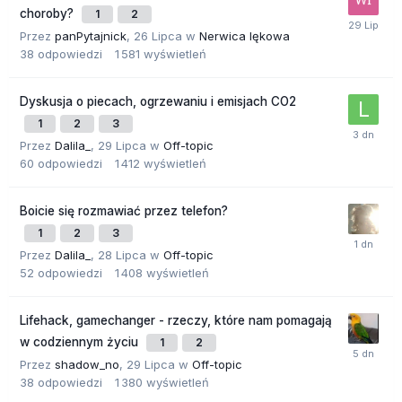
choroby?
1
2
Przez
panPytajnick
,
26 Lipca
w
Nerwica lękowa
38
odpowiedzi
1 581
wyświetleń
Dyskusja o piecach, ogrzewaniu i emisjach CO2
1
2
3
Przez
Dalila_
,
29 Lipca
w
Off-topic
60
odpowiedzi
1 412
wyświetleń
Boicie się rozmawiać przez telefon?
1
2
3
Przez
Dalila_
,
28 Lipca
w
Off-topic
52
odpowiedzi
1 408
wyświetleń
Lifehack, gamechanger - rzeczy, które nam pomagają
w codziennym życiu
1
2
Przez
shadow_no
,
29 Lipca
w
Off-topic
38
odpowiedzi
1 380
wyświetleń