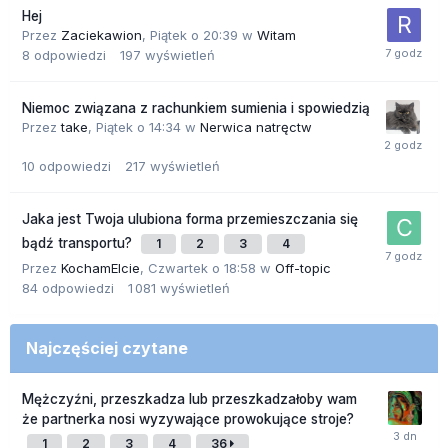
Hej
Przez
Zaciekawion
,
Piątek o 20:39
w
Witam
8
odpowiedzi
197
wyświetleń
Niemoc związana z rachunkiem sumienia i spowiedzią
Przez
take
,
Piątek o 14:34
w
Nerwica natręctw
10
odpowiedzi
217
wyświetleń
Jaka jest Twoja ulubiona forma przemieszczania się
bądź transportu?
1
2
3
4
Przez
KochamElcie
,
Czwartek o 18:58
w
Off-topic
84
odpowiedzi
1 081
wyświetleń
Najczęściej czytane
Mężczyźni, przeszkadza lub przeszkadzałoby wam
że partnerka nosi wyzywające prowokujące stroje?
1
2
3
4
36