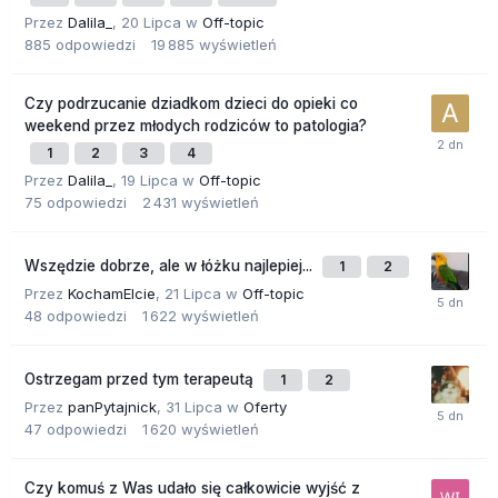
Przez
Dalila_
,
20 Lipca
w
Off-topic
885
odpowiedzi
19 885
wyświetleń
Czy podrzucanie dziadkom dzieci do opieki co
weekend przez młodych rodziców to patologia?
1
2
3
4
Przez
Dalila_
,
19 Lipca
w
Off-topic
75
odpowiedzi
2 431
wyświetleń
Wszędzie dobrze, ale w łóżku najlepiej...
1
2
Przez
KochamElcie
,
21 Lipca
w
Off-topic
48
odpowiedzi
1 622
wyświetleń
Ostrzegam przed tym terapeutą
1
2
Przez
panPytajnick
,
31 Lipca
w
Oferty
47
odpowiedzi
1 620
wyświetleń
Czy komuś z Was udało się całkowicie wyjść z