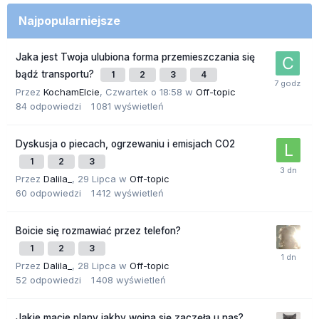
Najpopularniejsze
Jaka jest Twoja ulubiona forma przemieszczania się
bądź transportu?
1
2
3
4
Przez
KochamElcie
,
Czwartek o 18:58
w
Off-topic
84
odpowiedzi
1 081
wyświetleń
Dyskusja o piecach, ogrzewaniu i emisjach CO2
1
2
3
Przez
Dalila_
,
29 Lipca
w
Off-topic
60
odpowiedzi
1 412
wyświetleń
Boicie się rozmawiać przez telefon?
1
2
3
Przez
Dalila_
,
28 Lipca
w
Off-topic
52
odpowiedzi
1 408
wyświetleń
Jakie macie plany jakby wojna się zaczęła u nas?