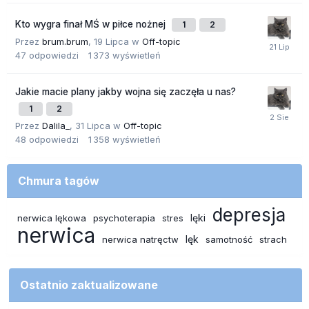
Kto wygra finał MŚ w piłce nożnej
1
2
Przez
brum.brum
,
19 Lipca
w
Off-topic
47
odpowiedzi
1 373
wyświetleń
Jakie macie plany jakby wojna się zaczęła u nas?
1
2
Przez
Dalila_
,
31 Lipca
w
Off-topic
48
odpowiedzi
1 358
wyświetleń
Chmura tagów
depresja
lęki
nerwica lękowa
psychoterapia
stres
nerwica
lęk
nerwica natręctw
samotność
strach
Ostatnio zaktualizowane