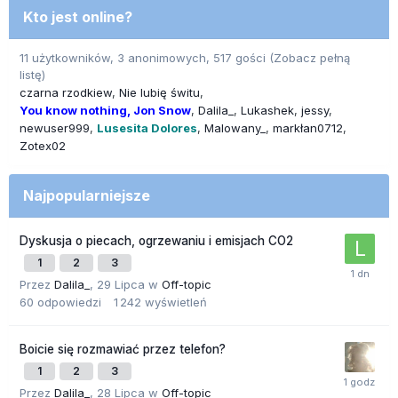
Kto jest online?
11 użytkowników, 3 anonimowych, 517 gości
(Zobacz pełną
listę)
czarna rzodkiew
Nie lubię świtu
You know nothing, Jon Snow
Dalila_
Lukashek
jessy
newuser999
Lusesita Dolores
Malowany_
markłan0712
Zotex02
Najpopularniejsze
Dyskusja o piecach, ogrzewaniu i emisjach CO2
1
2
3
Przez
Dalila_
,
29 Lipca
w
Off-topic
60
odpowiedzi
1 242
wyświetleń
Boicie się rozmawiać przez telefon?
1
2
3
Przez
Dalila_
,
28 Lipca
w
Off-topic