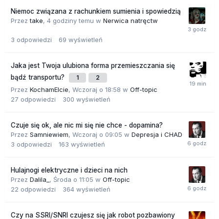
Niemoc związana z rachunkiem sumienia i spowiedzią
Przez
take
,
4 godziny temu
w
Nerwica natręctw
3
odpowiedzi
69
wyświetleń
Jaka jest Twoja ulubiona forma przemieszczania się
bądź transportu?
1
2
Przez
KochamElcie
,
Wczoraj o 18:58
w
Off-topic
27
odpowiedzi
300
wyświetleń
Czuje się ok, ale nic mi się nie chce - dopamina?
Przez
Samniewiem
,
Wczoraj o 09:05
w
Depresja i CHAD
3
odpowiedzi
163
wyświetleń
Hulajnogi elektryczne i dzieci na nich
Przez
Dalila_
,
Środa o 11:05
w
Off-topic
22
odpowiedzi
364
wyświetleń
Czy na SSRI/SNRI czujesz się jak robot pozbawiony