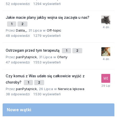
52
odpowiedzi
1 294
wyświetleń
Jakie macie plany jakby wojna się zaczęła u nas?
1
2
Przez
Dalila_
,
31 Lipca
w
Off-topic
48
odpowiedzi
1 279
wyświetleń
Ostrzegam przed tym terapeutą
1
2
Przez
panPytajnick
,
31 Lipca
w
Oferty
47
odpowiedzi
1 553
wyświetleń
Czy komuś z Was udało się całkowicie wyjść z
choroby?
1
2
Przez
panPytajnick
,
26 Lipca
w
Nerwica lękowa
38
odpowiedzi
1 530
wyświetleń
Nowe wątki