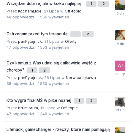
Wszędzie dobrze, ale w łóżku najlepiej...
1
2
Przez
KochamElcie
,
21 Lipca
w
Off-topic
48
odpowiedzi
1 566
wyświetleń
Ostrzegam przed tym terapeutą
1
2
Przez
panPytajnick
,
31 Lipca
w
Oferty
47
odpowiedzi
1 553
wyświetleń
Czy komuś z Was udało się całkowicie wyjść z
choroby?
1
2
Przez
panPytajnick
,
26 Lipca
w
Nerwica lękowa
38
odpowiedzi
1 530
wyświetleń
Kto wygra finał MŚ w piłce nożnej
1
2
Przez
brum.brum
,
19 Lipca
w
Off-topic
47
odpowiedzi
1 346
wyświetleń
Lifehack, gamechanger - rzeczy, które nam pomagają