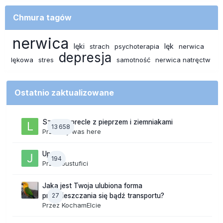
Chmura tagów
nerwica
lęki
lęk
strach
psychoterapia
nerwica
depresja
lękowa
stres
samotność
nerwica natręctw
Ostatnio zaktualizowane
Szalone precle z pieprzem i ziemniakami
13 658
Przez
lily was here
Upały
194
Przez
Justufici
Jaka jest Twoja ulubiona forma
27
przemieszczania się bądź transportu?
Przez
KochamElcie