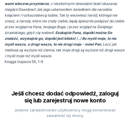
wami wieczne przymierze
, z niezłomnymi dowodami łaski okazanej
niegdyś Dawidowi! Jak jego ustanowiłem świadkiem dla narodów,
księciem i rozkazodawcą ludów, Tak ty wezwiesz naród, którego nie
znasz, a narody, które nie znały ciebie, będą śpiesznie podążać do ciebie
przez wzgląd na Pana, twojego Boga, i przez wzgląd na Świętego
Izraelskiego, gdyż cię wsławił.
Szukajcie Pana, dopóki można Go
znaleźć, wzywajcie go, dopóki jest blisko!
(...)
Bo myśli moje, to nie
myśli wasze, a drogi wasze, to nie drogi moje - mówi Pan
,
Lecz jak
niebiosa są wyższe niż ziemia, tak moje drogi są wyższe niż drogi wasze
i myśli moje niż myśli wasze.
Księga Izajasza 55, 1-9
Jeśli chcesz dodać odpowiedź, zaloguj
się lub zarejestruj nowe konto
Jedynie zarejestrowani użytkownicy mogą komentować
zawartość tej strony.