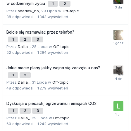
w codziennym życiu
1
2
Przez
shadow_no
,
29 Lipca
w
Off-topic
38
odpowiedzi
1 343
wyświetleń
Boicie się rozmawiać przez telefon?
1
2
3
Przez
Dalila_
,
28 Lipca
w
Off-topic
52
odpowiedzi
1 294
wyświetleń
Jakie macie plany jakby wojna się zaczęła u nas?
1
2
Przez
Dalila_
,
31 Lipca
w
Off-topic
48
odpowiedzi
1 279
wyświetleń
Dyskusja o piecach, ogrzewaniu i emisjach CO2
1
2
3
Przez
Dalila_
,
29 Lipca
w
Off-topic
60
odpowiedzi
1 242
wyświetleń