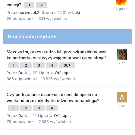
emocji?
1
2
Przez
nerwusek2
,
Środa o 10:31
w
Leki
26
odpowiedzi
531
wyświetleń
Najczęściej czytane
Mężczyźni, przeszkadza lub przeszkadzałoby wam
że partnerka nosi wyzywające prowokujące stroje?
1
2
3
4
36
Przez
Dalila_
,
20 Lipca
w
Off-topic
885
odpowiedzi
19 525
wyświetleń
Czy podrzucanie dziadkom dzieci do opieki co
weekend przez młodych rodziców to patologia?
1
2
3
4
Przez
Dalila_
,
19 Lipca
w
Off-topic
75
odpowiedzi
2 383
wyświetleń