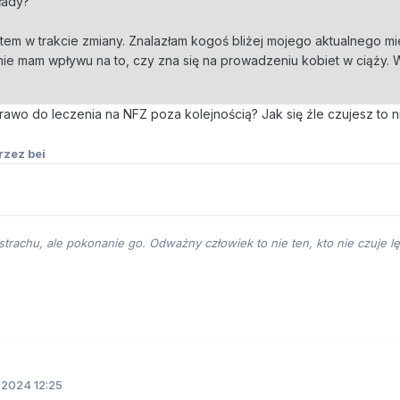
łady?
estem w trakcie zmiany. Znalazłam kogoś bliżej mojego aktualnego mi
nie mam wpływu na to, czy zna się na prowadzeniu kobiet w ciąży. 
prawo do leczenia na NFZ poza kolejnością? Jak się źle czujesz to n
rzez bei
trachu, ale pokonanie go. Odważny człowiek to nie ten, kto nie czuje lęk
1.2024 12:25