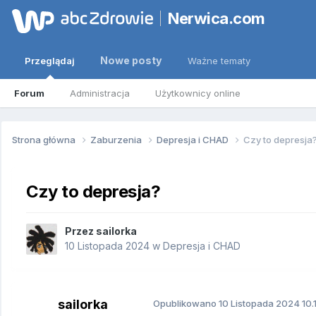
Nerwica.com
Nowe posty
Przeglądaj
Ważne tematy
Forum
Administracja
Użytkownicy online
Strona główna
Zaburzenia
Depresja i CHAD
Czy to depresja
Czy to depresja?
Przez
sailorka
10 Listopada 2024
w
Depresja i CHAD
sailorka
Opublikowano
10 Listopada 2024
10.