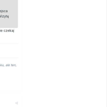
ejsca
Wizytę
ie czekaj
u, ale ten,