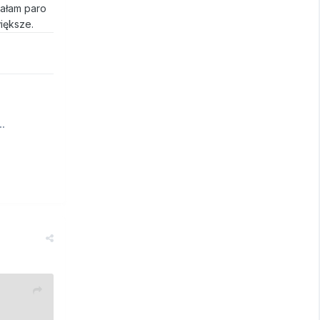
rałam paro
większe.
..