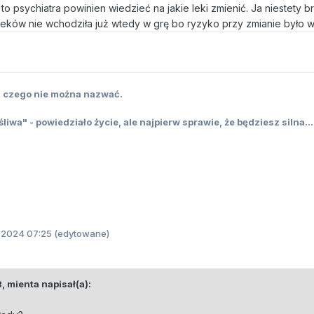
 psychiatra powinien wiedzieć na jakie leki zmienić. Ja niestety b
leków nie wchodziła już wtedy w grę bo ryzyko przy zmianie było 
ś, czego nie można nazwać.
iwa" - powiedziało życie, ale najpierw sprawie, że będziesz silna...
1.2024 07:25
(edytowane)
8,
mienta
napisał(a):