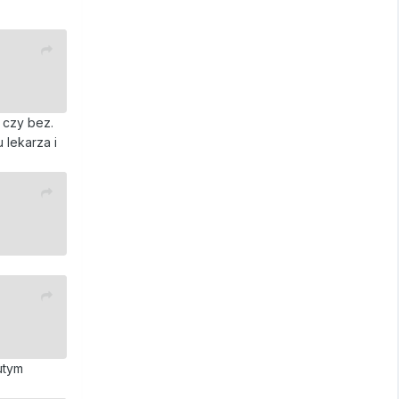
i czy bez.
 lekarza i
utym