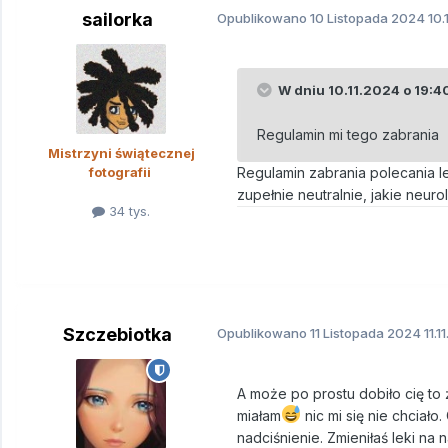
sailorka
Opublikowano
10 Listopada 2024
10.
W dniu 10.11.2024 o 19:4
Regulamin mi tego zabrania
Mistrzyni świątecznej
fotografii
Regulamin zabrania polecania le
zupełnie neutralnie, jakie neur
34 tys.
Szczebiotka
Opublikowano
11 Listopada 2024
11.1
A może po prostu dobiło cię to
miałam
nic mi się nie chciało
nadciśnienie. Zmieniłaś leki na