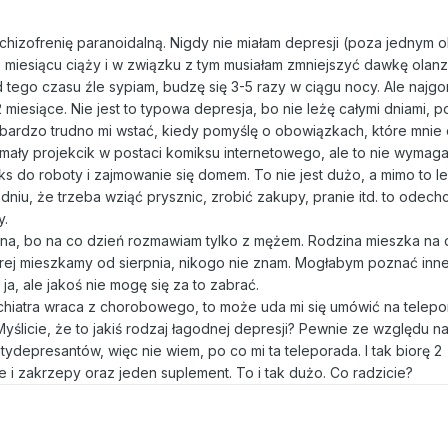
 schizofrenię paranoidalną. Nigdy nie miałam depresji (poza jednym
4. miesiącu ciąży i w związku z tym musiałam zmniejszyć dawkę olan
 tego czasu źle sypiam, budzę się 3-5 razy w ciągu nocy. Ale najgor
2 miesiące. Nie jest to typowa depresja, bo nie leżę całymi dniami, 
 bardzo trudno mi wstać, kiedy pomyślę o obowiązkach, które mnie 
mały projekcik w postaci komiksu internetowego, ale to nie wymag
ks do roboty i zajmowanie się domem. To nie jest dużo, a mimo to l
dniu, że trzeba wziąć prysznic, zrobić zakupy, pranie itd. to odechc
y.
tna, bo na co dzień rozmawiam tylko z mężem. Rodzina mieszka na 
której mieszkamy od sierpnia, nikogo nie znam. Mogłabym poznać inn
 ja, ale jakoś nie mogę się za to zabrać.
hiatra wraca z chorobowego, to może uda mi się umówić na telepo
ślicie, że to jakiś rodzaj łagodnej depresji? Pewnie ze względu na
depresantów, więc nie wiem, po co mi ta teleporada. I tak biorę 2
ie i zakrzepy oraz jeden suplement. To i tak dużo. Co radzicie?