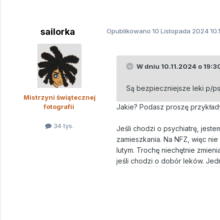
sailorka
Opublikowano
10 Listopada 2024
10.
W dniu 10.11.2024 o 19:3
Są bezpieczniejsze leki p/p
Mistrzyni świątecznej
fotografii
Jakie? Podasz proszę przykład
34 tys.
Jeśli chodzi o psychiatrę, jest
zamieszkania. Na NFZ, więc nie
lutym. Trochę niechętnie zmieni
jeśli chodzi o dobór leków. Je