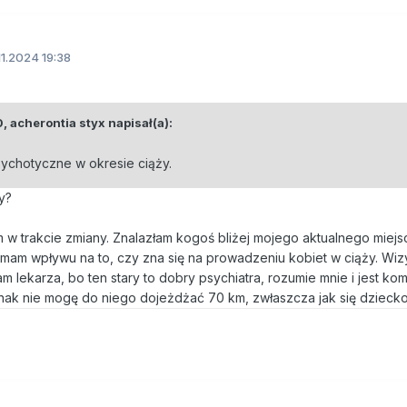
11.2024 19:38
0,
acherontia styx
napisał(a):
sychotyczne w okresie ciąży.
y?
em w trakcie zmiany. Znalazłam kogoś bliżej mojego aktualnego miejs
 mam wpływu na to, czy zna się na prowadzeniu kobiet w ciąży. Wi
am lekarza, bo ten stary to dobry psychiatra, rozumie mnie i jest k
dnak nie mogę do niego dojeżdżać 70 km, zwłaszcza jak się dziecko