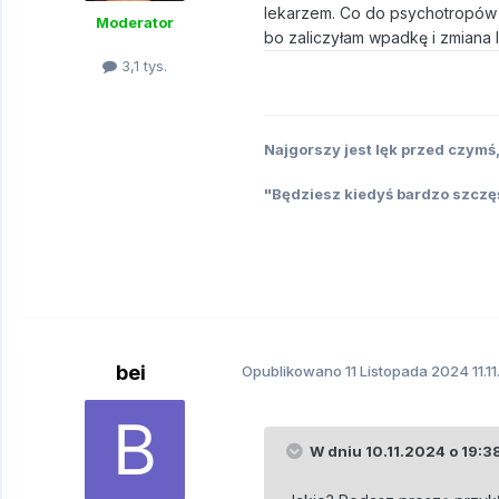
lekarzem. Co do psychotropów to
Moderator
bo zaliczyłam wpadkę i zmiana 
3,1 tys.
Najgorszy jest lęk przed czym
"Będziesz kiedyś bardzo szczęśl
bei
Opublikowano
11 Listopada 2024
11.1
W dniu 10.11.2024 o 19:3