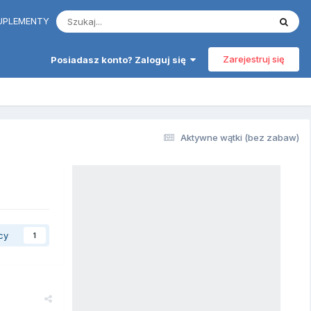
 SUPLEMENTY
Zarejestruj się
Posiadasz konto? Zaloguj się
Aktywne wątki (bez zabaw)
cy
1