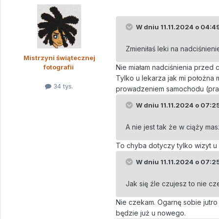
W dniu 11.11.2024 o 04:4
Zmieniłaś leki na nadciśnien
Mistrzyni świątecznej
fotografii
Nie miałam nadciśnienia przed c
Tylko u lekarza jak mi położna 
34 tys.
prowadzeniem samochodu (praw
W dniu 11.11.2024 o 07:2
A nie jest tak że w ciąży m
To chyba dotyczy tylko wizyt u
W dniu 11.11.2024 o 07:2
Jak się źle czujesz to nie cz
Nie czekam. Ogarnę sobie jutro
będzie już u nowego.