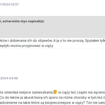
11.2024 22:57
0,
acherontia styx
napisał(a):
ków i dobierania ich do objawów. A ja o to nie proszę. Spytałam tyl
oleptyki można przyjmować w ciąży.
1.2024 04:49
 że zmieniłaś miejsce zamieszkania
w ciąży też często ma się leni
. Co do leków ja akurat biorę ich sporo na różne choroby w tym też 
 nadciśnienie na takie które są bezpieczniejsze w ciąży? Tzn nie sam