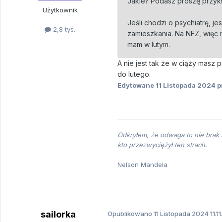
Jakie? Podasz proszę przyk
Użytkownik
Jeśli chodzi o psychiatrę, j
2,8 tys.
zamieszkania. Na NFZ, więc 
mam w lutym.
A nie jest tak że w ciąży masz 
do lutego.
Edytowane
11 Listopada 2024
p
Odkryłem, że odwaga to nie brak s
kto przezwyciężył ten strach.
Nelson Mandela
sailorka
Opublikowano
11 Listopada 2024
11.1