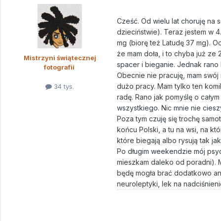
Cześć. Od wielu lat choruję na
dzieciństwie). Teraz jestem w 
mg (biorę też Latudę 37 mg). Od
że mam doła, i to chyba już ze 
Mistrzyni świątecznej
spacer i bieganie. Jednak rano
fotografii
Obecnie nie pracuję, mam swój 
dużo pracy. Mam tylko ten komi
34 tys.
radę. Rano jak pomyślę o całym 
wszystkiego. Nic mnie nie ciesz
Poza tym czuję się trochę samo
końcu Polski, a tu na wsi, na 
które biegają albo rysują tak jak
Po długim weekendzie mój psyc
mieszkam daleko od poradni). My
będę mogła brać dodatkowo anty
neuroleptyki, lek na nadciśnien