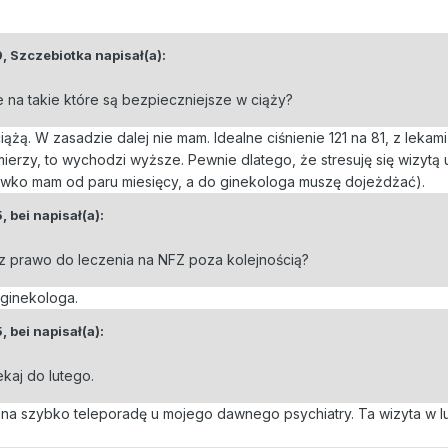
9,
Szczebiotka
napisał(a):
ie na takie które są bezpieczniejsze w ciąży?
iążą. W zasadzie dalej nie mam. Idealne ciśnienie 121 na 81, z lekam
mierzy, to wychodzi wyższe. Pewnie dlatego, że stresuję się wizytą u
ko mam od paru miesięcy, a do ginekologa muszę dojeżdżać).
5,
bei
napisał(a):
asz prawo do leczenia na NFZ poza kolejnością?
 ginekologa.
5,
bei
napisał(a):
ekaj do lutego.
 na szybko teleporadę u mojego dawnego psychiatry. Ta wizyta w l