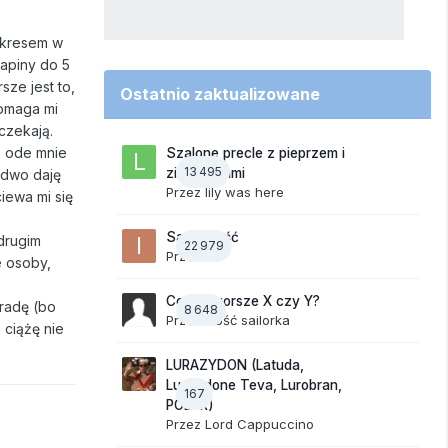
 okresem w
zapiny do 5
sze jest to,
Ostatnio zaktualizowane
pomaga mi
czekają.
a ode mnie
Szalone precle z pieprzem i
13 495
ziemniakami
edwo daję
Przez
lily was here
iewa mi się
Samotność
drugim
22 979
Przez
ixi
e osoby,
Co jest gorsze X czy Y?
radę (bo
8 648
Przez Gość sailorka
 ciążę nie
LURAZYDON (Latuda,
Lurasidone Teva, Lurobran,
167
POLUR)
Przez
Lord Cappuccino