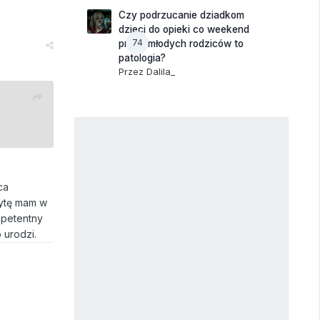
Czy podrzucanie dziadkom
dzieci do opieki co weekend
74
przez młodych rodziców to
patologia?
Przez
Dalila_
ca
zytę mam w
ompetentny
 urodzi.