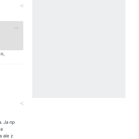
ko,
a. Ja np
na
a ale z