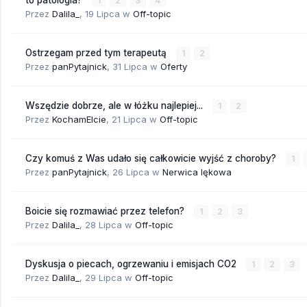
to patologia?
1
2
3
4
Przez
Dalila_
,
19 Lipca
w
Off-topic
Ostrzegam przed tym terapeutą
1
2
Przez
panPytajnick
,
31 Lipca
w
Oferty
Wszędzie dobrze, ale w łóżku najlepiej...
1
2
Przez
KochamElcie
,
21 Lipca
w
Off-topic
Czy komuś z Was udało się całkowicie wyjść z choroby?
1
Przez
panPytajnick
,
26 Lipca
w
Nerwica lękowa
Boicie się rozmawiać przez telefon?
1
2
3
Przez
Dalila_
,
28 Lipca
w
Off-topic
Dyskusja o piecach, ogrzewaniu i emisjach CO2
1
2
3
Przez
Dalila_
,
29 Lipca
w
Off-topic