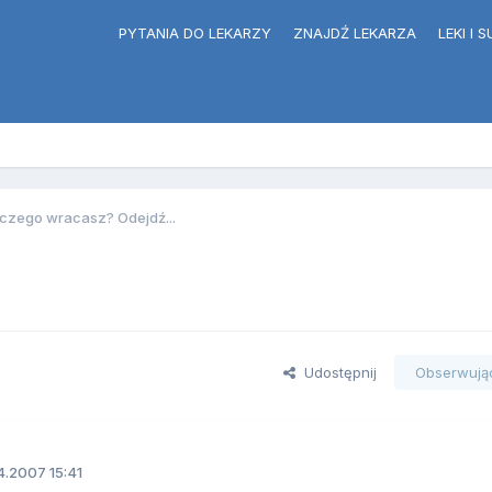
PYTANIA DO LEKARZY
ZNAJDŹ LEKARZA
LEKI I
czego wracasz? Odejdź...
Udostępnij
Obserwują
4.2007 15:41