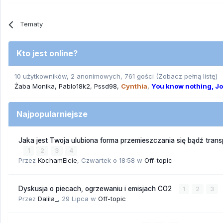
Tematy
Kto jest online?
10 użytkowników, 2 anonimowych, 761 gości
(Zobacz pełną listę)
Żaba Monika
Pablo18k2
Pssd98
Cynthia
You know nothing, J
Najpopularniejsze
Jaka jest Twoja ulubiona forma przemieszczania się bądź trans
1
2
3
4
Przez
KochamElcie
,
Czwartek o 18:58
w
Off-topic
Dyskusja o piecach, ogrzewaniu i emisjach CO2
1
2
3
Przez
Dalila_
,
29 Lipca
w
Off-topic