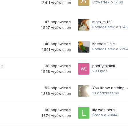
Czwartek o 17:00
2 411
wyświetleń
47
odpowiedzi
mała_mi123
Poniedziałek o 11:45
1 597
wyświetleń
48
odpowiedzi
KochamElcie
Poniedziałek o 22:1
1 591
wyświetleń
38
odpowiedzi
panPytajnick
2
29 Lipca
1 558
wyświetleń
52
odpowiedzi
You know nothing,
18 godzin temu
1 386
wyświetleń
60
odpowiedzi
lily was here
Środa o 20:44
1 374
wyświetleń