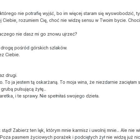
 którego nie potrafię wyjść, bo im więcej staram się wyswobodzić, t
ej Ciebie, rozumiem Cię, choć nie widzę sensu w Twoim bycie. Choc
dlaczego nie dasz mi go znowu ujrzeć?
ł drogę pośród górskich szlaków.
ez Ciebie.
z drugi.
o. To ja jestem tą oskarżaną. To moja wina, że niezdarnie zacięłam s
rubą pulsującą żyłę...
etka, i te sprawy. Nie spełniłaś swojego dzieła.
stąd! Zabierz ten lęk, którym mnie karmisz i uwolnij mnie... Ale nie w
ę. Poza pasmem życiowych porażek i podciętych żył nie widzę już nic