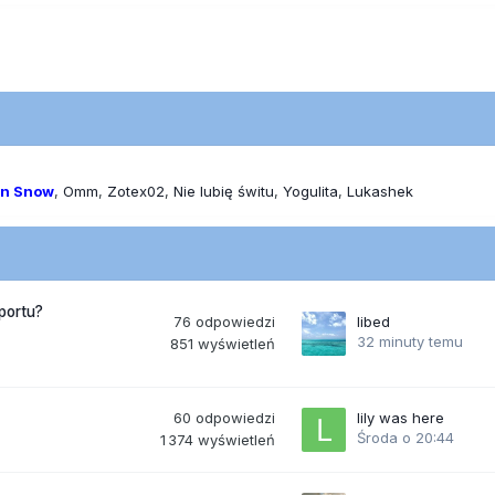
on Snow
Omm
Zotex02
Nie lubię świtu
Yogulita
Lukashek
portu?
76
odpowiedzi
libed
32 minuty temu
851
wyświetleń
60
odpowiedzi
lily was here
Środa o 20:44
1 374
wyświetleń