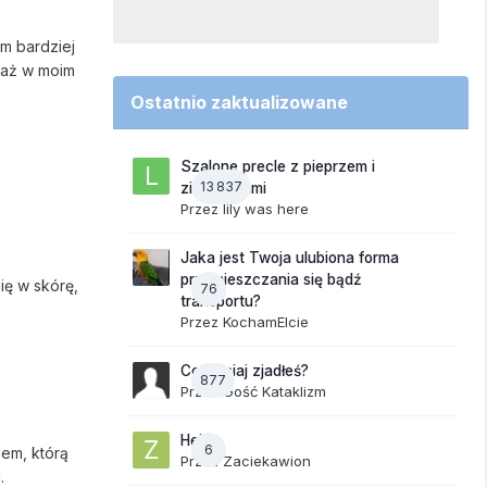
ym bardziej
iaż w moim
Ostatnio zaktualizowane
Szalone precle z pieprzem i
13 837
ziemniakami
Przez
lily was here
Jaka jest Twoja ulubiona forma
przemieszczania się bądź
ię w skórę,
76
transportu?
Przez
KochamElcie
Co dzisiaj zjadłeś?
877
Przez Gość Kataklizm
Hej
6
iem, którą
Przez
Zaciekawion
.