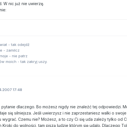
. W nic już nie uwierzę.
nie:
wiat - tak odejdź
e - zamilcz
moje - nie patrz
ów moich - tak zakryj uszy.
4.2007 17:48
 pytanie dlaczego. Bo możesz nigdy nie znaleźć tej odpowiedzi. 
je się silniejsza. Jeśli uwierzysz i nie zaprzestaniesz walki o swoje
 wygrać. Czemu nie? Możesz, a to czy Ci się uda zależy tylko od C
 Kroki do wolności, tam piszą ludzie którym się udalo. Dlaczego To