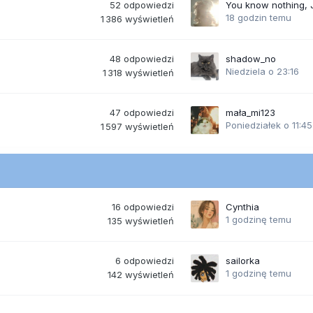
52
odpowiedzi
You know nothing,
18 godzin temu
1 386
wyświetleń
48
odpowiedzi
shadow_no
Niedziela o 23:16
1 318
wyświetleń
47
odpowiedzi
mała_mi123
Poniedziałek o 11:45
1 597
wyświetleń
16
odpowiedzi
Cynthia
1 godzinę temu
135
wyświetleń
6
odpowiedzi
sailorka
1 godzinę temu
142
wyświetleń