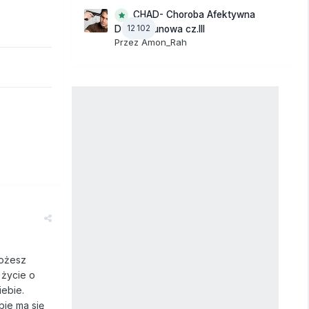
CHAD- Choroba Afektywna
12 102
Dwubiegunowa cz.III
Przez
Amon_Rah
Możesz
 życie o
iebie.
bie ma się