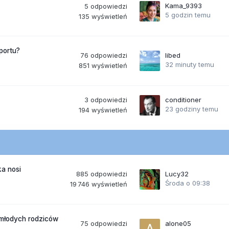
Kama_9393
5
odpowiedzi
5 godzin temu
135
wyświetleń
portu?
76
odpowiedzi
libed
32 minuty temu
851
wyświetleń
3
odpowiedzi
conditioner
23 godziny temu
194
wyświetleń
a nosi
885
odpowiedzi
Lucy32
Środa o 09:38
19 746
wyświetleń
 młodych rodziców
75
odpowiedzi
alone05