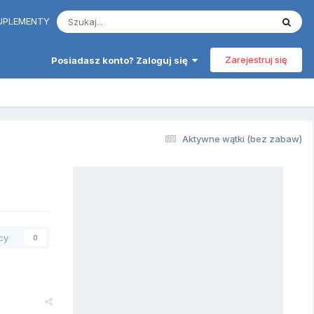
 SUPLEMENTY
Zarejestruj się
Posiadasz konto? Zaloguj się
Aktywne wątki (bez zabaw)
cy
0