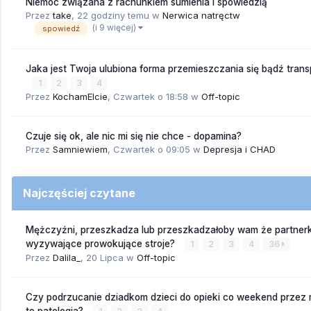
Niemoc związana z rachunkiem sumienia i spowiedzią
Przez
take
,
22 godziny temu
w
Nerwica natręctw
(i 9 więcej)
spowiedź
Jaka jest Twoja ulubiona forma przemieszczania się bądź trans
1
2
3
4
Przez
KochamElcie
,
Czwartek o 18:58
w
Off-topic
Czuje się ok, ale nic mi się nie chce - dopamina?
Przez
Samniewiem
,
Czwartek o 09:05
w
Depresja i CHAD
Najczęściej czytane
Mężczyźni, przeszkadza lub przeszkadzałoby wam że partnerk
wyzywające prowokujące stroje?
1
2
3
4
36
Przez
Dalila_
,
20 Lipca
w
Off-topic
Czy podrzucanie dziadkom dzieci do opieki co weekend przez