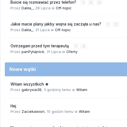
Boicie się rozmawiać przez telefon?
1
2
3
Przez
Dalila_
,
28 Lipca
w
Off-topic
Jakie macie plany jakby wojna się zaczęła u nas?
1
2
Przez
Dalila_
,
31 Lipca
w
Off-topic
Ostrzegam przed tym terapeutą
1
2
Przez
panPytajnick
,
31 Lipca
w
Oferty
Nowe wątki
Witam wszystkich 🍀
Przez
gabrysia38
,
3 godziny temu
w
Witam
Hej
Przez
Zaciekawion
,
15 godzin temu
w
Witam