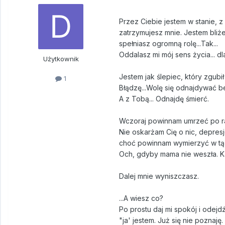
Przez Ciebie jestem w stanie, z
zatrzymujesz mnie. Jestem bliż
spełniasz ogromną rolę...Tak...
Oddalasz mi mój sens życia... 
Użytkownik
Jestem jak ślepiec, który zgubi
1
Błądzę...Wolę się odnajdywać b
A z Tobą... Odnajdę śmierć.
Wczoraj powinnam umrzeć po ra
Nie oskarżam Cię o nic, depresj
choć powinnam wymierzyć w tą g
Och, gdyby mama nie weszła. Kar
Dalej mnie wyniszczasz.
...A wiesz co?
Po prostu daj mi spokój i odejdź 
"ja' jestem. Już się nie poznaj