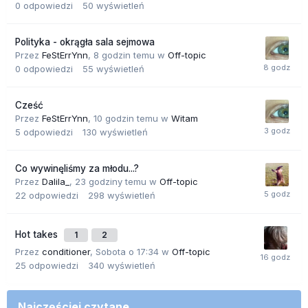
0
odpowiedzi
50
wyświetleń
Polityka - okrągła sala sejmowa
Przez
FeStErrYnn
,
8 godzin temu
w
Off-topic
0
odpowiedzi
55
wyświetleń
Cześć
Przez
FeStErrYnn
,
10 godzin temu
w
Witam
5
odpowiedzi
130
wyświetleń
Co wywinęliśmy za młodu...?
Przez
Dalila_
,
23 godziny temu
w
Off-topic
22
odpowiedzi
298
wyświetleń
Hot takes
1
2
Przez
conditioner
,
Sobota o 17:34
w
Off-topic
25
odpowiedzi
340
wyświetleń
Najczęściej czytane