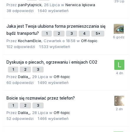
Przez
panPytajnick
,
26 Lipca
w
Nerwica lękowa
38
odpowiedzi
1 640
wyświetleń
Jaka jest Twoja ulubiona forma przemieszczania się
bądź transportu?
1
2
3
4
5
Przez
KochamElcie
,
Czwartek o 18:58
w
Off-topic
102
odpowiedzi
1 533
wyświetleń
Dyskusja o piecach, ogrzewaniu i emisjach CO2
1
2
3
Przez
Dalila_
,
29 Lipca
w
Off-topic
60
odpowiedzi
1 490
wyświetleń
Boicie się rozmawiać przez telefon?
1
2
3
Przez
Dalila_
,
28 Lipca
w
Off-topic
52
odpowiedzi
1 466
wyświetleń