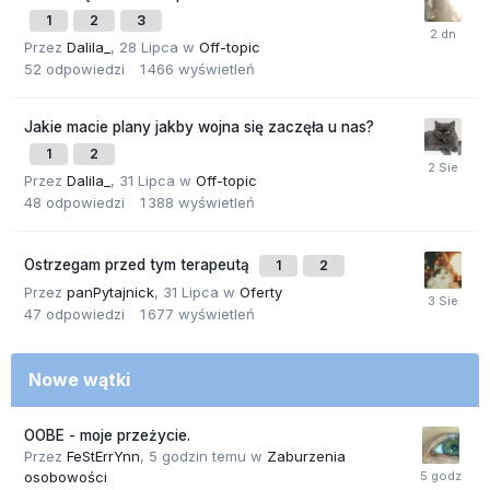
1
2
3
Przez
Dalila_
,
28 Lipca
w
Off-topic
52
odpowiedzi
1 466
wyświetleń
Jakie macie plany jakby wojna się zaczęła u nas?
1
2
Przez
Dalila_
,
31 Lipca
w
Off-topic
48
odpowiedzi
1 388
wyświetleń
Ostrzegam przed tym terapeutą
1
2
Przez
panPytajnick
,
31 Lipca
w
Oferty
47
odpowiedzi
1 677
wyświetleń
Nowe wątki
OOBE - moje przeżycie.
Przez
FeStErrYnn
,
5 godzin temu
w
Zaburzenia
osobowości