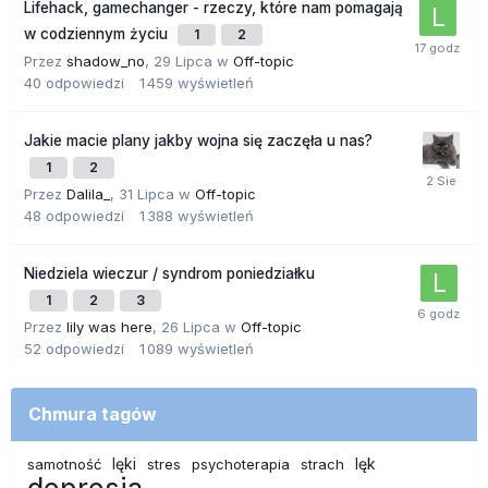
Lifehack, gamechanger - rzeczy, które nam pomagają
w codziennym życiu
1
2
Przez
shadow_no
,
29 Lipca
w
Off-topic
40
odpowiedzi
1 459
wyświetleń
Jakie macie plany jakby wojna się zaczęła u nas?
1
2
Przez
Dalila_
,
31 Lipca
w
Off-topic
48
odpowiedzi
1 388
wyświetleń
Niedziela wieczur / syndrom poniedziałku
1
2
3
Przez
lily was here
,
26 Lipca
w
Off-topic
52
odpowiedzi
1 089
wyświetleń
Chmura tagów
lęki
lęk
samotność
stres
psychoterapia
strach