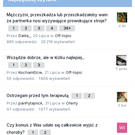
Mężczyźni, przeszkadza lub przeszkadzałoby wam
że partnerka nosi wyzywające prowokujące stroje?
1
2
3
4
36
Przez
Dalila_
,
20 Lipca
w
Off-topic
885
odpowiedzi
20 216
wyświetleń
Wszędzie dobrze, ale w łóżku najlepiej...
1
2
3
Przez
KochamElcie
,
21 Lipca
w
Off-topic
55
odpowiedzi
1 804
wyświetleń
Ostrzegam przed tym terapeutą
1
2
Przez
panPytajnick
,
31 Lipca
w
Oferty
47
odpowiedzi
1 677
wyświetleń
Czy komuś z Was udało się całkowicie wyjść z
choroby?
1
2