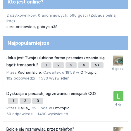
Kto jest online?
2 użytkowników, 0 anonimowych, 596 gości
(Zobacz pełną
listę)
serotoninowiec
gabrysia38
Najpopularniejsze
Jaka jest Twoja ulubiona forma przemieszczania się
bądź transportu?
1
2
3
4
5
Przez
KochamElcie
,
Czwartek o 18:58
w
Off-topic
102
odpowiedzi
1 533
wyświetleń
Dyskusja o piecach, ogrzewaniu i emisjach CO2
1
2
3
Przez
Dalila_
,
29 Lipca
w
Off-topic
60
odpowiedzi
1 490
wyświetleń
Boicie się rozmawiać przez telefon?