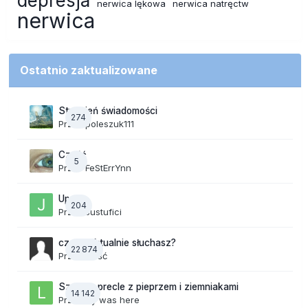
depresja
nerwica lękowa
nerwica natręctw
nerwica
Ostatnio zaktualizowane
Strumień świadomości
274
Przez
poleszuk111
Cześć
5
Przez
FeStErrYnn
Upały
204
Przez
Justufici
czego aktualnie słuchasz?
22 874
Przez Gość
Szalone precle z pieprzem i ziemniakami
14 142
Przez
lily was here