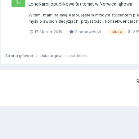
LoneKarol
opublikował(a) temat w
Nerwica lękowa
Witam, mam na imię Karol, jestem młodym studentem pi
myśli o swoich decyzjach, przyszłości, konsekwencjach 
(i 16 
17 Marca 2019
2 odpowiedzi
studia
Strona główna
Lista tagów
akademik
R