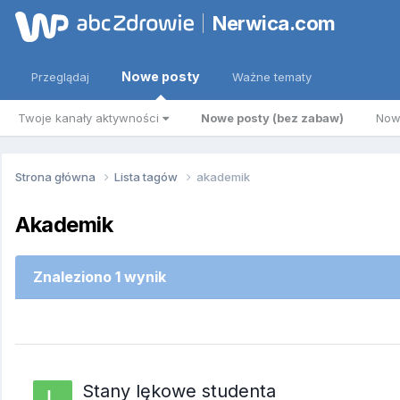
Nerwica.com
Nowe posty
Przeglądaj
Ważne tematy
Twoje kanały aktywności
Nowe posty (bez zabaw)
Now
Strona główna
Lista tagów
akademik
Akademik
Znaleziono 1 wynik
Stany lękowe studenta