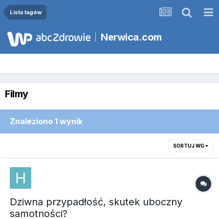
Lista tagów
Nerwica.com
Filmy
Znaleziono 1 wynik
SORTUJ WG
Dziwna przypadłość, skutek uboczny
samotności?