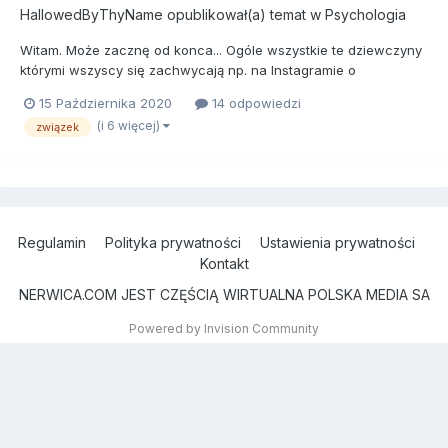
HallowedByThyName
opublikował(a) temat w
Psychologia
Witam. Może zacznę od konca... Ogóle wszystkie te dziewczyny
którymi wszyscy się zachwycają np. na Instagramie o
nieskazitelnej urodzie i figurze, na mnie nie robią większego
15 Października 2020
14 odpowiedzi
wrażenia i za 10 sekund o nich zapominam. Teraz przejdę do
(i 6 więcej)
związek
rzeczy. Kilka dni temu obejrzałem polski (nie tylko polski :-)) (s...
Regulamin
Polityka prywatności
Ustawienia prywatności
Kontakt
NERWICA.COM JEST CZĘŚCIĄ WIRTUALNA POLSKA MEDIA SA
Powered by Invision Community